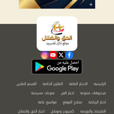
instagram
youtube
twitter
facebook
الرئيسية
الاخبار العامة
التقارير الخاصة
القسم الطبي
فيديوهات متنوعة
اخبار الفن
منوعات مسيحية
اخبار الرياضة
مطبخ الموقع
مواضيع عامة
الاقتصاد والبورصة
كمبيوتر وموبايل
اخبار الحق والضلال