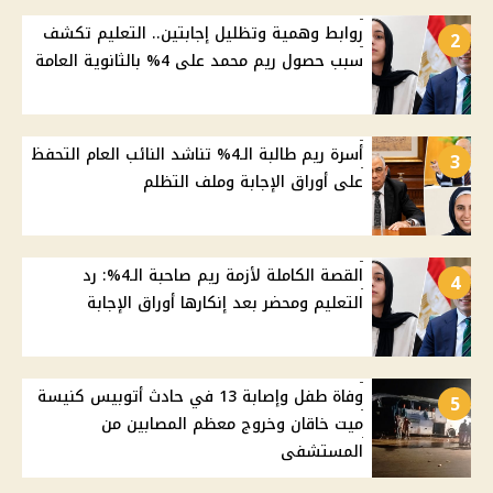
روابط وهمية وتظليل إجابتين.. التعليم تكشف
2
سبب حصول ريم محمد على 4% بالثانوية العامة
أسرة ريم طالبة الـ4% تناشد النائب العام التحفظ
3
على أوراق الإجابة وملف التظلم
القصة الكاملة لأزمة ريم صاحبة الـ4%: رد
4
التعليم ومحضر بعد إنكارها أوراق الإجابة
وفاة طفل وإصابة 13 في حادث أتوبيس كنيسة
5
ميت خاقان وخروج معظم المصابين من
المستشفى