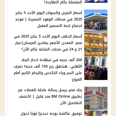
المفضلة بكام النهاردة؟
أسعار البنزين والسولار اليوم الأحد 5 يناير
2025 في محطات الوقود المصرية | موعد
اجتماع لجنة التسعير المقبل
أسعار الذهب اليوم الأحد 5 يناير 2025 في
مصر: المعدن الأصفر يفاجئ العرسان|عيار
21 و 24 في محلات الصاغة بكام الآن؟
200 ألف جنيه في شهادة ادخار البنك
الأهلي.. هتحقق ربح 150 ألف جنيه! تعرف
على السر وراء التكدس والزحام الكبير أمام
الفروع
بنك مصر يرسل رسالة عاجلة للعملاء عبر
تطبيق BM Online منذ قليل | اكتشف
التفاصيل الآن
توفيق عكاشة يوجه تحذيرًا قويًا لدول