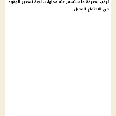
ترقب لمعرفة ما ستسفر عنه مداولات لجنة تسعير
الوقود
في الاجتماع المقبل.