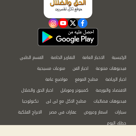
instagram
youtube
twitter
facebook
الرئيسية
الاخبار العامة
التقارير الخاصة
القسم الطبي
فيديوهات متنوعة
اخبار الفن
منوعات مسيحية
اخبار الرياضة
مطبخ الموقع
مواضيع عامة
الاقتصاد والبورصة
كمبيوتر وموبايل
اخبار الحق والضلال
فيديوهات فضائيات
مطبخ الاكل مع لى لى
تكنولوجيا
سيارات
اسعار وعروض
عقارات في مصر
الابراج الفلكية
حظك اليوم