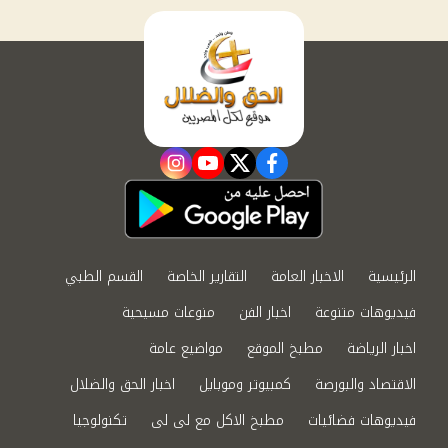
instagram
youtube
twitter
facebook
الرئيسية
الاخبار العامة
التقارير الخاصة
القسم الطبي
فيديوهات متنوعة
اخبار الفن
منوعات مسيحية
اخبار الرياضة
مطبخ الموقع
مواضيع عامة
الاقتصاد والبورصة
كمبيوتر وموبايل
اخبار الحق والضلال
فيديوهات فضائيات
مطبخ الاكل مع لى لى
تكنولوجيا