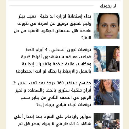
لا يفوتك
نداء إستغاثة لوزارة الداخلية : تغيب بيتر
وليم شفيق توفيق عن اسرته في ظروف
غامضة هل ستتمكن الجهود الأمنية من حل
اللغز؟
توقعات نجوى السحلي : 4 أبراج الحظ
هيلعب معاهم سيشهدون أفراحًا كبيرة
ومكاسب مالية ضخمة وتغييرات إيجابية
بالعمل والارتباط يا بختك لو انت المحظوظ!
حظهم هيتغير 360 درجة بعد تعب سنين :3
أبراج فلكية سترزق بالحظ والسعادة والخير
الوفير في النصف الثاني من يناير حسب
توقعات نجلاء قباني برجك إية؟
طوابير وازدحام علي البنوك بعد إصدار أعلي
شهادات الادخار في 6 بنوك بمصر هل تم