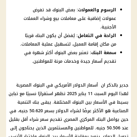
الرسوم والعمولات
: بعض البنوك قد تفرض
عمولات إضافية على معاملات بيع وشراء العملات
الأجنبية.
الراحة في التعامل
: يُفضل أن يكون البنك قريبًا
من مكان إقامة العميل، لتسهيل عملية المعاملات.
سمعة البنك
: تعتبر بعض البنوك أكثر شهرة في
تقديم أسعار جيدة وخدمات مرنة للمواطنين.
جدير بالذكر ان أسعار
الدولار الأمريكي في البنوك
المصرية
لهذا
اليوم
السبت 11
يناير 2025
تظهر استقرارًا نسبيًا مع تباين
بسيط في الأسعار بين
البنوك
المختلفة. يبقى بنك التنمية
الصناعية هو الأكثر عرضًا لشراء
الدولار
بسعر 50.620 جنيه، في
حين يواصل
البنك المركزي المصري
تقديم سعر شراء أقل بقليل
عند 50.506 جنيه. للمواطنين والمستثمرين الذين يحتاجون إلى
تحويل
الدولار
، ينصح بمقارنة الأسعار بين
البنوك
واختيار الأنسب