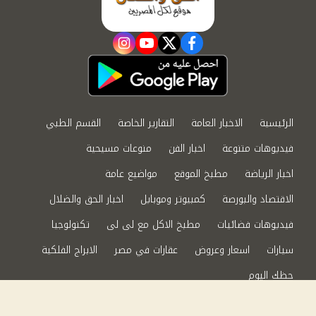
instagram
youtube
twitter
facebook
الرئيسية
الاخبار العامة
التقارير الخاصة
القسم الطبي
فيديوهات متنوعة
اخبار الفن
منوعات مسيحية
اخبار الرياضة
مطبخ الموقع
مواضيع عامة
الاقتصاد والبورصة
كمبيوتر وموبايل
اخبار الحق والضلال
فيديوهات فضائيات
مطبخ الاكل مع لى لى
تكنولوجيا
سيارات
اسعار وعروض
عقارات في مصر
الابراج الفلكية
حظك اليوم
من نحن
سياسة الخصوصية
اتصل بنا