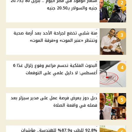
أسعار الوقود في مصر اليوم .. بنزين 80 بـ20.75
2
جنيه والسولار بـ20.50 جنيه
منة شلبي تخضع لجراحة الأحد بعد أزمة صحية
3
وتنتظر «عنبر الموت» و«فرقة الموت»
البحوث الفلكية تحسم مزاعم وقوع زلزال غدًا 6
4
أغسطس: لا دليل علمي على التوقعات
دبل دوز يعرض فرصة عمل على مدير سيزلر بعد
5
فصله في واقعة الصلاة
92.8% للطب و87.9% للهندسة.. مؤشرات