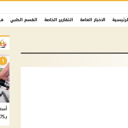
لرئيسية
الاخبار العامة
التقارير الخاصة
القسم الطبي
في
1
بـ20.75 جنيه والسولار بـ20.50 جنيه