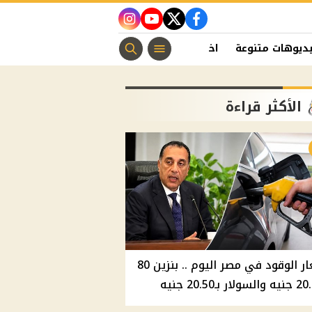
instagram
youtube
twitter
facebook
ديوهات متنوعة
اخبار الفن
منوعات مسيحية
اخبار الرياضة
الأكثر قراءة
أسعار الوقود في مصر اليوم .. بنزين 80