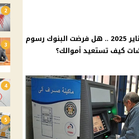
2
خصم مفاجئ من معاش يناير 2025 .. هل فرضت البنوك رسوم
3
ات كيف تستعيد أموالك؟
4
5