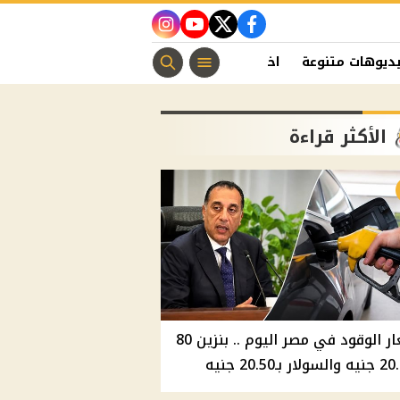
instagram
youtube
twitter
facebook
ديوهات متنوعة
اخبار الفن
منوعات مسيحية
اخبار الرياضة
الأكثر قراءة
أسعار الوقود في مصر اليوم .. بنزين 80