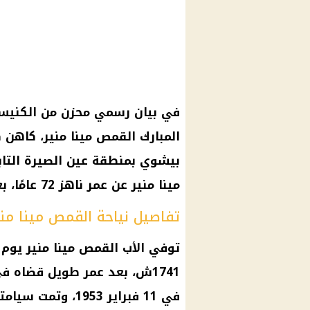
في بيان رسمي محزن من
الكنيس
المبارك القمص مينا منير، كاهن 
بيشوي بمنطقة عين الصيرة التاب
مينا منير عن عمر ناهز 72 عامًا، بعد خدمة كهنوتية امتدت لـ 37 عامًا.
تفاصيل نياحة القمص مينا مني
1741ش، بعد عمر طويل قضاه ف
في 11 فبراير 1953،