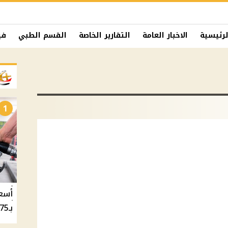
لرئيسية
الاخبار العامة
التقارير الخاصة
القسم الطبي
في
1
بـ20.75 جنيه والسولار بـ20.50 جنيه