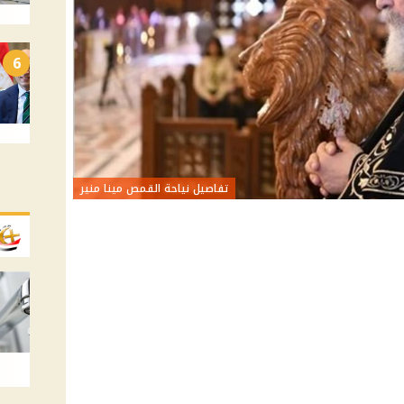
6
تفاصيل نياحة القمص مينا منير