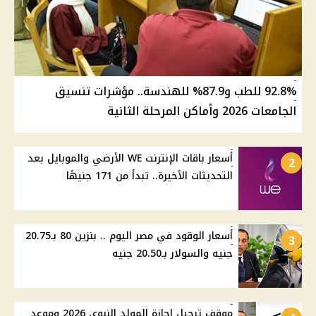
92.8% للطب و87.9% للهندسة.. مؤشرات تنسيق
الجامعات 2026 وأماكن المرحلة الثانية
أسعار باقات الإنترنت WE الأرضي والموبايل بعد
2
التحديثات الأخيرة.. تبدأ من 171 جنيهًا
أسعار الوقود في مصر اليوم .. بنزين 80 بـ20.75
3
جنيه والسولار بـ20.50 جنيه
موقف ترحيل إجازة المولد النبوي 2026 وموعد