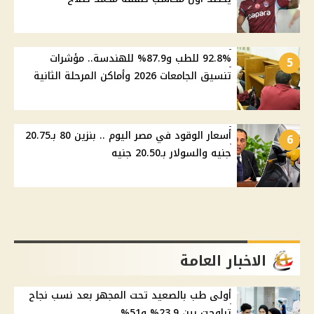
92.8% للطب و87.9% للهندسة.. مؤشرات
5
تنسيق الجامعات 2026 وأماكن المرحلة الثانية
أسعار الوقود في مصر اليوم .. بنزين 80 بـ20.75
6
جنيه والسولار بـ20.50 جنيه
الاخبار العامة
أولى طب بالصعيد تحت المجهر بعد نسب نجاح
تراوحت بين 23.9% و51%