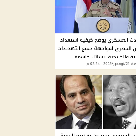
دث العسكري يوضح كيفية استعداد
 المصري لمواجهة جميع التهديدات
لية والخارجية برسائل حاسمة
202 - 02:24 م
و"
س السيسي يعبر عن تقديره العميق