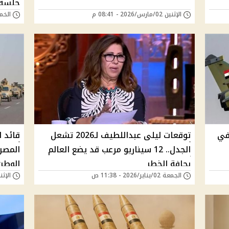
جلسة 
الإثنين 02/مارس/2026 - 08:41 م
الخميس 05/فبراي
مقاتلة رافال مصرية F4.1 في
توقعات ليلى عبداللطيف لـ2026 تشعل
قائد 
الجدل.. 12 سيناريو مرعب قد يضع العالم
المصر
بحافة الخطر
الوطن
الجمعة 02/يناير/2026 - 11:38 ص
الإثنين 22/ديسمبر/25