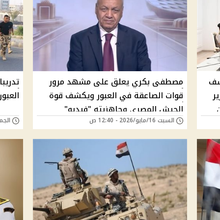
شف
مصطفى بكري يعلق على مشهد مرور
تدريب
ر
قوات الصاعقة في العبور ويكشف قوة
العبور
الجيش المصري وجاهزيته "فيديو"
السبت 16/مايو/2026 - 12:40 ص
الجمعة 15/مايو/6