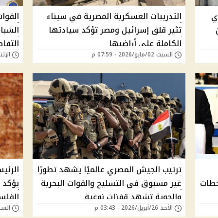
ي
التدريبات العسكرية المصرية في سيناء
القوا
ن
تثير قلق إسرائيل ومصر تؤكد سيادتها
الشبا
الكاملة على أراضيها
التفاص
السبت 02/مايو/2026 - 07:59 م
الإثنين 27/أبريل/26
ترتيب الجيش المصري عالميًا يشهد تطورًا
الرئي
حطات
غير مسبوق في التسليح والقوات البحرية
يؤكد 
والجوية تشهد قفزات نوعية
الفلس
الأحد 26/أبريل/2026 - 03:43 م
السبت 25/أبريل/026