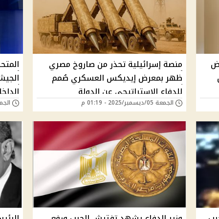
ض
منصة إسرائيلية تحذر من صاروخ مصري
المتح
ظهر بمعرض إيديكس العسكري صُمم
الجيش
للدفاع الإستراتيجي عن الدولة
الداخ
الجمعة 05/ديسمبر/2025 - 01:19 م
الجمعة 21/نوفمبر/5
"فيدي
رب
وزير الدفاع يشهد تفتيش الحرب ورفع
الرئي