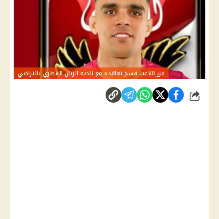
قرر اللاعب فسخ تعاقده مع ناديه الريان القطري بالتراضي
شارك