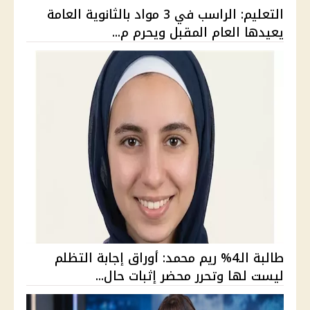
التعليم: الراسب في 3 مواد بالثانوية العامة
يعيدها العام المقبل ويحرم م...
طالبة الـ4% ريم محمد: أوراق إجابة التظلم
ليست لها وتحرر محضر إثبات حال...