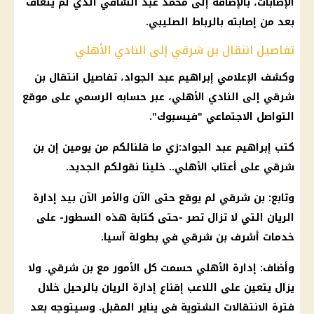
الإصابات، بالإضافة إلى محمد عبد الشافي الذي لم يتعافَ
بعد من إصابته بالرباط الصليبي.
تفاصيل انتقال بن شرقي إلى النادي الأهلي
وكشف الإعلامي
إبراهيم عبد الجواد
، تفاصيل انتقال
بن
شرقي
إلى
النادي الأهلي
، عبر حسابه الرسمي على
موقع
التواصل الاجتماعي
"فيسبوك".
كتب
إبراهيم عبد الجواد
:زي ما قلنالكم من يومين إن
بن
شرقي
على أعتاب
الأهلي
.. خلينا نقولكم الجديد.
وتابع:
بن شرقي
لم يوقع حتى الآن والأمر الآن بيد إدارة
الريان التي لا تزال تصر -حتى كتابة هذه السطور- على
خدمات
أشرف بن شرقي
في بطولة آسيا.
وأضاف: إدارة
الأهلي
حسمت كل الأمور مع
بن شرقي
. ولا
يزال يتعين على اللاعب إقناع إدارة الريان بالرحيل خلال
فترة الانتقالات الشتوية في يناير المقبل. وسيتوجه بعد