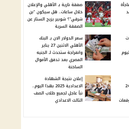
اجأة
صفقة نارية بـ الأهلي والإعلان
د
خلال ساعات.. هل سيكون "بن
شرقي"؟ شوبير يزيح الستار عن
الصفقة السرية
ت
سعر الدولار الان بـ البنك
الأهلي الاثنين 27 يناير
يوم
وانفراجة ستحدث لـ الجنيه
المصري بعد تدفق الأموال
الساخنة
إعلان نتيجة الشهادة
مفاجئ بعيار 18 و24
الاعدادية 2025 بهذا اليوم..
نبأ عاجل لجميع طلاب الصف
قعات
الثالث الاعدادي