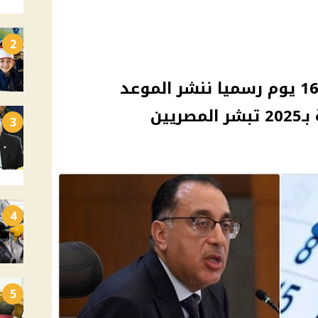
2
الموظفين والبنوك إجازة 16 يوم رسميا ننشر الموعد
يين
3
4
5