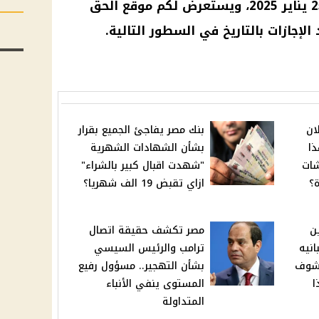
وذلك بعدما انتهت عطلة إجازة 25 يناير 2025، ويستعرض لكم موقع الحق
لإجازات بالتاريخ في السطور التالية.
ان
بنك مصر يفاجئ الجميع بقرار
ذا
بشأن الشهادات الشهرية
شات
"شهدت اقبال كبير بالشراء"
ة؟
ازاي تقبض 19 الف شهريا؟
ن
مصر تكشف حقيقة اتصال
انيه
ترامب والرئيس السيسي
 شوف
بشأن التهجير.. مسؤول رفيع
ا
المستوى ينفي الأنباء
المتداولة