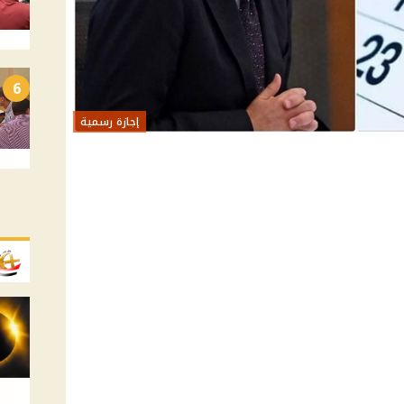
6
إجازة رسمية