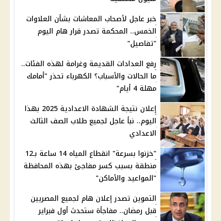
خبر عاجل لأصحاب المعاشات بشأن العلاوات
الخمس.. المحكمة تصدر قرار هام اليوم
"تفاصيل"
رفع العدادات القديمة وغرامة لهذه الفئات..
ما الحالات والأسباب؟ الكهرباء تحذر "أمامك
مهلة 4 أيام"
إعلان نتيجة الشهادة الاعدادية 2025 بهذا
اليوم.. نبأ عاجل لجميع طلاب الصف الثالث
الاعدادي
"خزنوا بسرعة" انقطاع المياه 14 ساعة بـ12
منطقة بسبب كسر مفاجئ بهذه المحافظة
"المواعيد والأماكن"
التموين تصدر إعلان هام لجميع المصريين
قبل رمضان.. مفاجأة ستحدث أول فبراير