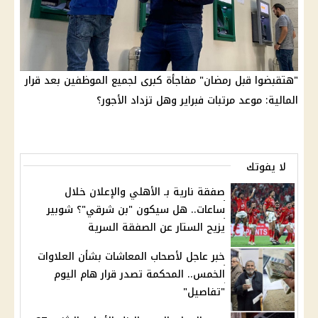
"هتقبضوا قبل رمضان" مفاجأة كبرى لجميع الموظفين بعد قرار
المالية: موعد مرتبات فبراير وهل تزداد الأجور؟
لا يفوتك
صفقة نارية بـ الأهلي والإعلان خلال
ساعات.. هل سيكون "بن شرقي"؟ شوبير
يزيح الستار عن الصفقة السرية
خبر عاجل لأصحاب المعاشات بشأن العلاوات
الخمس.. المحكمة تصدر قرار هام اليوم
"تفاصيل"