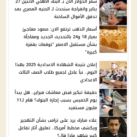
سعر الدولار الان بـ البنك الأهلي الاثنين 27
يناير وانفراجة ستحدث لـ الجنيه المصري بعد
تدفق الأموال الساخنة
أسعار الذهب ترتفع الان: صعود مفاجئ
بعيار 18 و24 بالتحديث الجديد ومفاجأة
بشأن مستقبل الاصفر "توقعات بقفزة
كبيرة"
إعلان نتيجة الشهادة الاعدادية 2025 بهذا
اليوم.. نبأ عاجل لجميع طلاب الصف الثالث
الاعدادي
حقيقة تبكير قبض معاشات فبراير.. هل يبدأ
يوم الخميس بسبب إجازة البنوك؟ هام لـ11
مليون مستفيد
علاء مبارك يرد على ترامب بشأن التهجير
ويكشف مخطط أمريكا.. تعليق أثار تفاعل
كبير شاهد ماذا قال؟