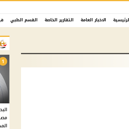
لرئيسية
الاخبار العامة
التقارير الخاصة
القسم الطبي
في
1
البح
مصر 
المد