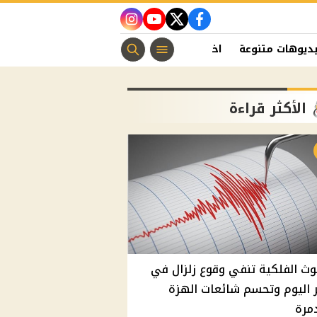
instagram
youtube
twitter
facebook
ديوهات متنوعة
اخبار الفن
منوعات مسيحية
اخبار الرياضة
الأكثر قراءة
وث الفلكية تنفي وقوع زلزال في
اليوم وتحسم شائعات الهزة
مرة