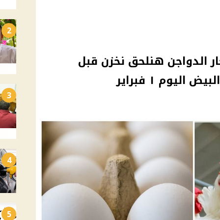
2
ار الدواجن هنلحق نخزن قبل
اليوم ١ فبراير
3
4
5