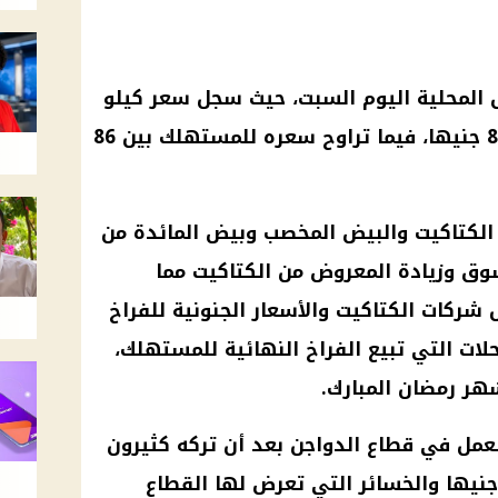
 المحلية اليوم السبت، حيث سجل سعر كيلو
الدجاج الأبيض ببورصة الدواجن 84 جنيها، فيما تراوح سعره للمستهلك بين 86
 الكتاكيت والبيض المخصب وبيض المائدة من
سوق وزيادة المعروض من الكتاكيت مما
شركات الكتاكيت والأسعار الجنونية للفراخ
لات التي تبيع الفراخ النهائية للمستهلك،
هر رمضان المبارك.
لعمل في قطاع الدواجن بعد أن تركه كثيرون
بب وصول سعر الفرخ إلى 55 جنيها والخسائر التي تعرض لها القطاع