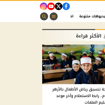
instagram
youtube
twitter
facebook
ديوهات متنوعة
اخبار الفن
منوعات مسيحية
اخبار الرياضة
الأكثر قراءة
ة تنسيق رياض الأطفال بالأزهر
م.. رابط الاستعلام وآخر موعد
يم الملفات