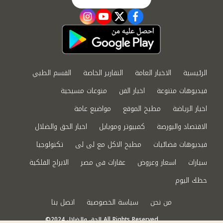
instagram
youtube
twitter
facebook
الرئيسية
الاخبار العامة
التقارير الخاصة
القسم الطبي
فيديوهات متنوعة
اخبار الفن
منوعات مسيحية
اخبار الرياضة
مطبخ الموقع
مواضيع عامة
الاقتصاد والبورصة
كمبيوتر وموبايل
اخبار الحق والضلال
فيديوهات فضائيات
مطبخ الاكل مع لى لى
تكنولوجيا
سيارات
اسعار وعروض
عقارات في مصر
الابراج الفلكية
حظك اليوم
من نحن
سياسة الخصوصية
اتصل بنا
©2024 الحق والضلال All Rights Reserved.