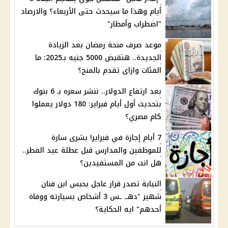
أيام وهذا ما سيحدث حتى الأربعاء؟ والارصاد
"اضطراب وأمطار"
موعد صرف منحة رمضان بعد الزيادة
الجديدة.. هتقبض 5000 جنيه بـ2025: ما
الفئات وازاى تقدم بالمنح؟
بعد ارتفاع الدولار.. ننشر سعره بـ 6 بنوك
بتحديث أول أيام فبراير: 180 دولار يعملوا
كام مصري؟
7 أيام إجازة في فبراير! بشرى سارة
للموظفين والمدارس قبل عطلة عيد الفطر..
هل انت من المستفيدين؟
النيابة تصدر قرار عاجل بحبس ابن فنان
شهير "دهــ ـس 3 أشخاص بسيارته ووفاة
أحدهم" ايه الحكاية؟