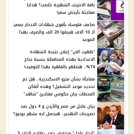
باقة الانترنت الشهرية خلصت؟ هدايا
مفاجئة بأرخص سعر!
ضاعف فلوسك بأقوى شهادات الادخار بمصر:
الـ 10 آلاف هيبقوا 20 الف والصرف بهذا
الموعد
"ظهرت الان" إعلان نتيجة الشهادة
الاعدادية بهذه المحافظة بنسبة نجاح
74%.. هتظهر بالقاهرة بهذا التوقيت!
مفاجأة بشأن مترو الاسكندرية.. هل تم
تحديد موعد التشغيل؟ وهذه أماكن
المحطات بيان حكومي مفاجئ "شاهد"
بيان عاجل من مصر والأردن و 4 دول بعد
تصريحات التهجير.. هيحصل ايه بشهر يونيو؟
"إنذار عاجل" منخفض جوي يهاجم البلاد 3