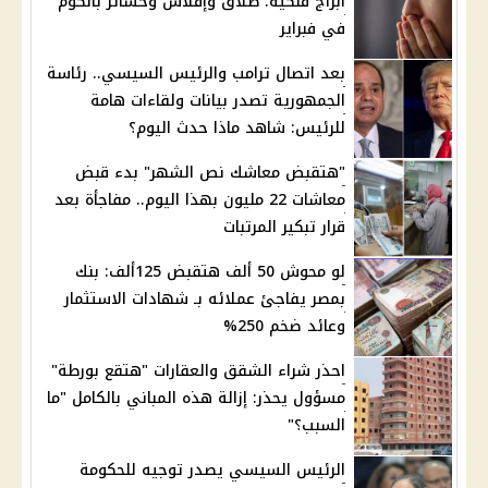
أبراج فلكية: طلاق وإفلاس وخسائر بالكوم
في فبراير
بعد اتصال ترامب والرئيس السيسي.. رئاسة
الجمهورية تصدر بيانات ولقاءات هامة
للرئيس: شاهد ماذا حدث اليوم؟
"هتقبض معاشك نص الشهر" بدء قبض
معاشات 22 مليون بهذا اليوم.. مفاجأة بعد
قرار تبكير المرتبات
لو محوش 50 ألف هتقبض 125ألف: بنك
بمصر يفاجئ عملائه بـ شهادات الاستثمار
وعائد ضخم 250%
احذر شراء الشقق والعقارات "هتقع بورطة"
مسؤول يحذر: إزالة هذه المباني بالكامل "ما
السبب؟"
الرئيس السيسي يصدر توجيه للحكومة