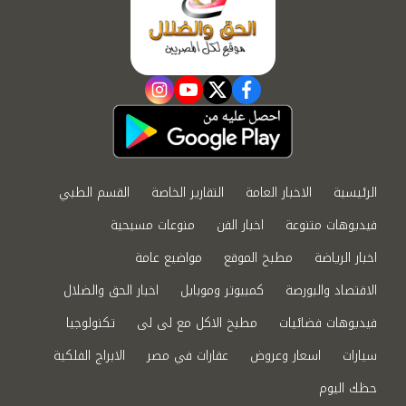
instagram
youtube
twitter
facebook
الرئيسية
الاخبار العامة
التقارير الخاصة
القسم الطبي
فيديوهات متنوعة
اخبار الفن
منوعات مسيحية
اخبار الرياضة
مطبخ الموقع
مواضيع عامة
الاقتصاد والبورصة
كمبيوتر وموبايل
اخبار الحق والضلال
فيديوهات فضائيات
مطبخ الاكل مع لى لى
تكنولوجيا
سيارات
اسعار وعروض
عقارات في مصر
الابراج الفلكية
حظك اليوم