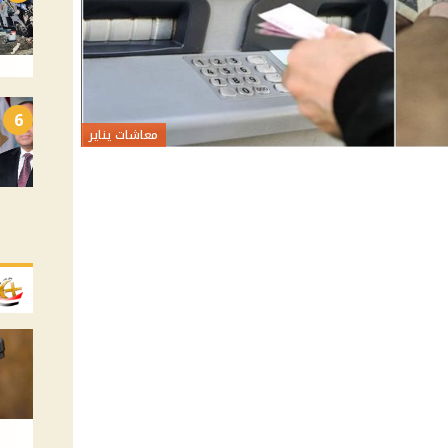
6
معاشات يناير