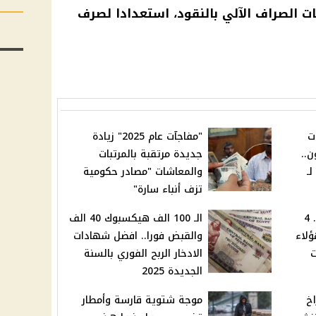
ات الصراف الآلي
بالنقود، استعدادا لصرف
ت
"مفاجآت عام 2025" زيادة
ن..
جديدة مرتقبة بالمرتبات
ـ
والمعاشات "مصادر حكومية
تزف أنباء سارة"
منها منح وإجازات رسمية.. 4
الـ 100 الف هيكسبوك 40 الف
ؤلاء
والقبض فورا.. افضل شهادات
ت
الادخار الربح الفوري بالسنة
الجديدة 2025
اخ
موجة شتوية قارسة وأمطار