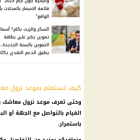
والبانيه بأ
قائمة الاسعار بالمحلات ب
الواقع"
السكر والزيت بكام؟ أسعار
تموين يناير على بطاقة
التموين بالسنة الجديدة..
يطبق الدعم النقدي بـ2025؟
كيف تستعلم بموعد نزول معاش
وحتى تعرف
موعد
نزول معاشك 
القيام بالتواصل مع الجهة أو
الب
باستمرار.
ونوافيكم بمزيد من التفاصيل 