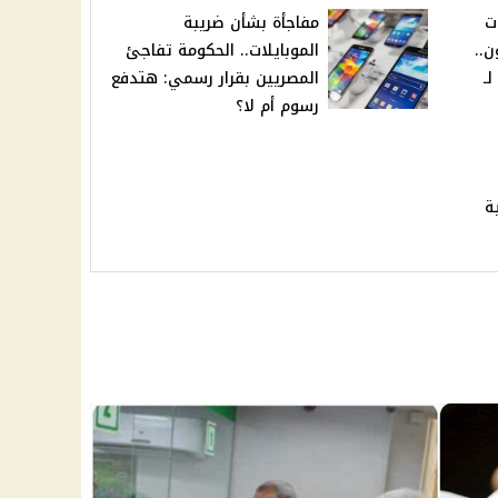
ت
مفاجأة بشأن ضريبة
ن..
الموبايلات.. الحكومة تفاجئ
ـ
المصريين بقرار رسمي: هتدفع
رسوم أم لا؟
ة