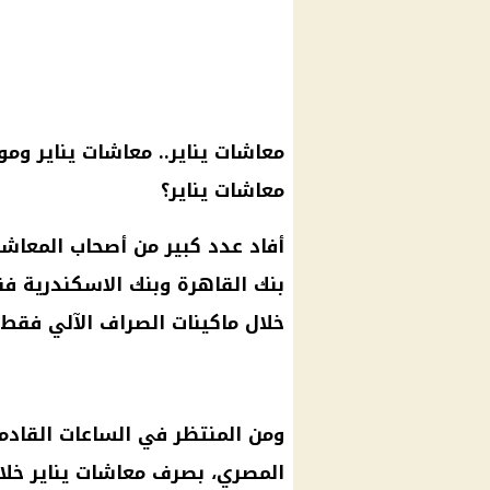
معاشات يناير
..
معاشات يناير
وموع
معاشات يناير
؟
أفاد عدد كبير من
أصحاب المعاشا
بنك القاهرة
وبنك
الاسكندرية
فقط
خلال
ماكينات الصراف الآلي
فقط.
ومن المنتظر في الساعات القادم
المصري
، بصرف
معاشات يناير
خلال الـ 24 ساع