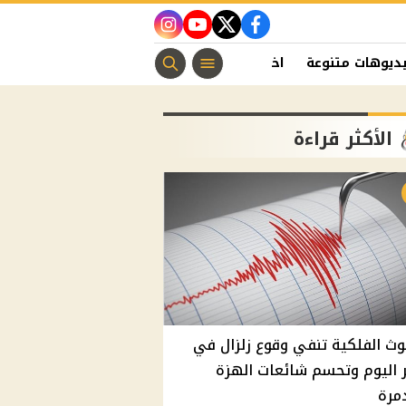
instagram
youtube
twitter
facebook
ديوهات متنوعة
اخبار الفن
منوعات مسيحية
اخبار الرياضة
الأكثر قراءة
وث الفلكية تنفي وقوع زلزال في
اليوم وتحسم شائعات الهزة
مرة