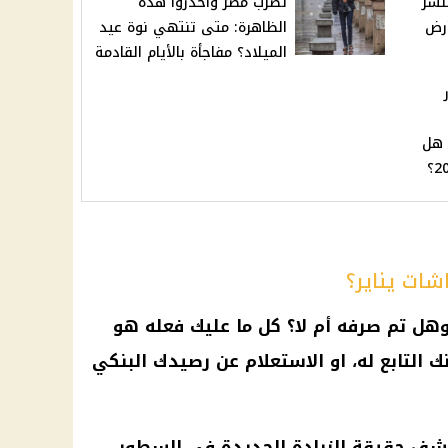
ول أيام 2025 "ننشر
تضرب مصر واحذروا هذه
أرض
الظاهرة: متى تنتهي نوة عيد
الميلاد؟ مفاجأة بالأيام القادمة
 هل
ات يناير؟
وهل تم صرفه
أم
لا؟ كل ما عليك فعله هو
نك
التابع له، او الاستعلام عن رصيدك البنكي
وكشف حقيقة
الزيادة الجديدة
في السطور