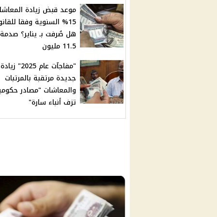
موعد قبض زيادة المعاشا
15% السنوية وفقا للقانو
هل صُرفت بـ يناير؟ صدمة ل
11.5 مليون
"مفاجآت عام 2025" زيادة
جديدة مرتقبة بالمرتبات
والمعاشات "مصادر حكومي
تزف أنباء سارة"