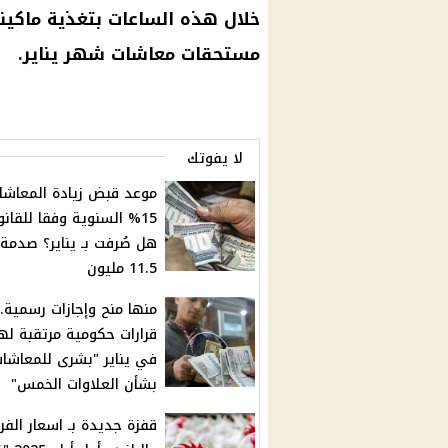
خلال هذه الساعات بتغذية
ماكين
مستحقات
معاشات شهر يناير
.
لا يفوتك
موعد قبض زيادة المعاشا
15% السنوية وفقا للقانو
هل صُرفت بـ يناير؟ صدمة ل
11.5 مليون
قرارات حكومية مرتقبة له
في يناير "بشرى للمعاشا
بشأن العلاوات الخمس"
قفزة جديدة بـ اسعار الفر