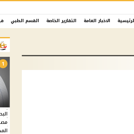
لرئيسية
الاخبار العامة
التقارير الخاصة
القسم الطبي
في
1
البح
مصر 
المد