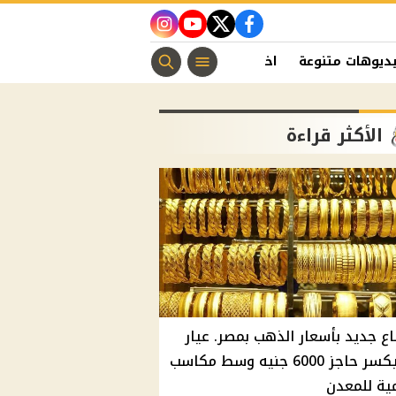
instagram
youtube
twitter
facebook
ديوهات متنوعة
اخبار الفن
منوعات مسيحية
اخبار الرياضة
الأكثر قراءة
اع جديد بأسعار الذهب بمصر. عيار
21 يكسر حاجز 6000 جنيه وسط مكاسب
ية للمعدن