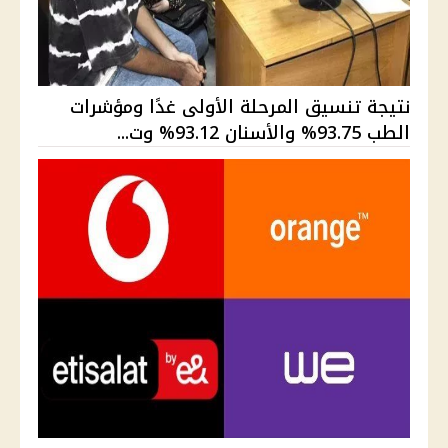
نتيجة تنسيق المرحلة الأولى غدًا ومؤشرات
الطب 93.75% والأسنان 93.12% وت...