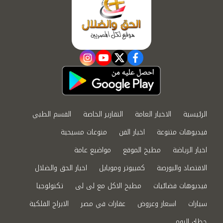
instagram
youtube
twitter
facebook
الرئيسية
الاخبار العامة
التقارير الخاصة
القسم الطبي
فيديوهات متنوعة
اخبار الفن
منوعات مسيحية
اخبار الرياضة
مطبخ الموقع
مواضيع عامة
الاقتصاد والبورصة
كمبيوتر وموبايل
اخبار الحق والضلال
فيديوهات فضائيات
مطبخ الاكل مع لى لى
تكنولوجيا
سيارات
اسعار وعروض
عقارات في مصر
الابراج الفلكية
حظك اليوم