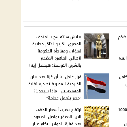
اضخم
ببلاش هتتفسح بـالمتحف
المصري الكبير: تذاكر مجانية
لهؤلاء ومفاجأة الحكومة
لأهالي القاهرة الاضخم
بالشرق الاوسط: هيحصل إيه؟
امل
قرار عاجل بشأن غزة بعد بيان
الخارجية المصرية تصدره نقابة
المهندسين.. ماذا سيحدث؟
"مصر بتعمل عظمة"
بتوجيهات الرئيس: صرف 1000
ارتفاع يضرب أسعار الذهب
الان: الاصفر يواصل الصعود
من
بعد قفزة الدولار.. بكام عيار