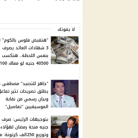
لا يفوتك
"هتقبض فلوس بالكوم" 
3 شهادات العائد يصرف
بنفس اللحظة.. هتكسب
40500 جنيه لو معاك 100الف!
"جاهز للتجنيد" مصطفى ك
يطلق تصريحات تثير تفاعل
وبيان رسمي من نقابة
الموسيقيين "تفاصيل"
جنيه منحة رمضان لهؤلاء
وتوزيع 250الف كرتونة: 