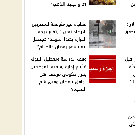
ن
21 والجنيه الذهب؟
لان:
مفاجأة غير متوقعة للمصريين:
يحقق
الأرصاد تعلن "ارتفاع درجة
الحرارة بهذا الموعد" هيحصل
ايه بشهر رمضان والصيام؟
قبل
وقف الدراسة وتعطيل البنوك
أة
6 أيام إجازة رسمية للموظفين
بقرار حكومي مرتقب: هل
يقة" فرصة لـ11.5
توافق برمضان ومتى شم
النسيم؟
جئ
تى