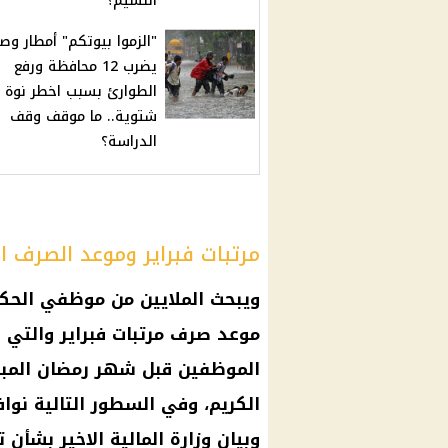
النسيم؟
"الزموا بيوتكم" أمطار وص
يضرب 12 محافظة ورفع
الطوارئ بسبب اخطر نوة
شتوية.. ما موقف وقف
الدراسة؟
مرتبات فبراير وموعد الصرف 
ويبحث الملايين من
موظفي الحك
موعد صرف مرتبات فبراير
والتي 
الموظفين
قبل
شهر رمضان
الكريم، وفي السطور التالية نوا
وبيان
وزارة المالية
الاخير بشأن ت