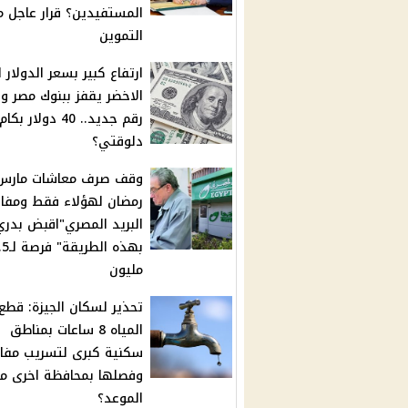
المستفيدين؟ قرار عاجل م
التموين
ارتفاع كبير بسعر الدولار ا
الاخضر يقفز ببنوك مصر و
رقم جديد.. 40 دولار بكام
دلوقتي؟
وقف صرف معاشات مارس 
رمضان لهؤلاء فقط ومفاج
البريد المصري"اقبض بدري
بهذه الطر
مليون
تحذير لسكان الجيزة: قطع
المياه 8 ساعات بمناطق
سكنية كبرى لتسريب مفا
وفصلها بمحافظة اخرى م
الموعد؟