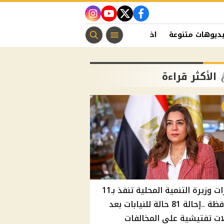
instagram
youtube
twitter
facebook
ديوهات متنوعة
اخبار الفن
منوعات مسيحية
اخبار الرياضة
الأكثر قراءة
قرارات وزيرة التنمية المحلية تنفذ بـ11
محافظة ..إحالة 81 حالة للنيابات بعد
ت تفتيشية علي المخالفات