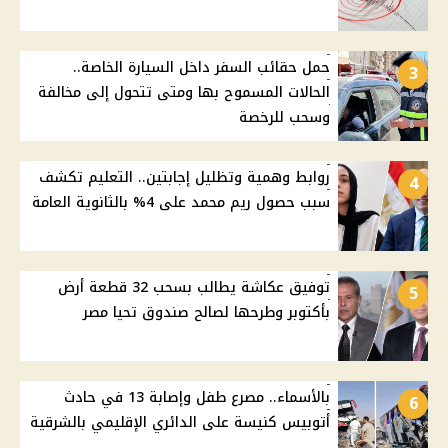
حمل حقائب السفر داخل السيارة الخاصة..
3
الحالات المسموح بها ومتى تتحول إلى مخالفة
وسحب للرخصة
روابط وهمية وتظليل إجابتين.. التعليم تكشف
4
سبب حصول ريم محمد على 4% بالثانوية العامة
توفيق عكاشة يطالب بسحب 32 قطعة أرض
5
بأكتوبر وطرحها لصالح صندوق تحيا مصر
بالأسماء.. مصرع طفل وإصابة 13 في حادث
6
أتوبيس كنيسة على الدائري الإقليمي بالشرقية