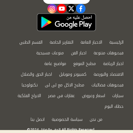
instagram
youtube
twitter
facebook
الرئيسية
الاخبار العامة
التقارير الخاصة
القسم الطبي
فيديوهات متنوعة
اخبار الفن
منوعات مسيحية
اخبار الرياضة
مطبخ الموقع
مواضيع عامة
الاقتصاد والبورصة
كمبيوتر وموبايل
اخبار الحق والضلال
فيديوهات فضائيات
مطبخ الاكل مع لى لى
تكنولوجيا
سيارات
اسعار وعروض
عقارات في مصر
الابراج الفلكية
حظك اليوم
من نحن
سياسة الخصوصية
اتصل بنا
©2024 الحق والضلال All Rights Reserved.