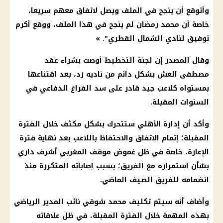
وأتوقع أن ينجح في الملف ويصل لاتفاق معهم سريعا،
خاصة أن محمد رمضان لم ينجح في هذا الملف، ووقع أكرم
توفيق لنادي الشمال القطري". »
وقال المصدر إن لجنة التخطيط أوصت بشراء عقد
مصطفى العش بشكل دائم من ناديه زد، بعد اقتناعها
بمستواه كلاعب جيد قادر على سد الفراغ الدفاعي في
السنوات المقبلة.
وأكد أن إدارة الأهلي ستتحرك بشكل مكثف خلال الفترة
المقبلة؛ إتمام الاتفاق والاحتفاظ باللاعب بعد نهاية فترة
الإعارة، خاصة في ظل غموض موقف المغربي أشرف داري
بشأن استمراره مع الفريق؛ بسبب إصاباته المتكررة منذ
انضمامه للفريق الصيف الماضي.
وأضاف أنه سيتم تكليف محمد شوقي نائب المدير الرياضي
بهذه المهمة خلال الفترة المقبلة، في ظل علاقاته