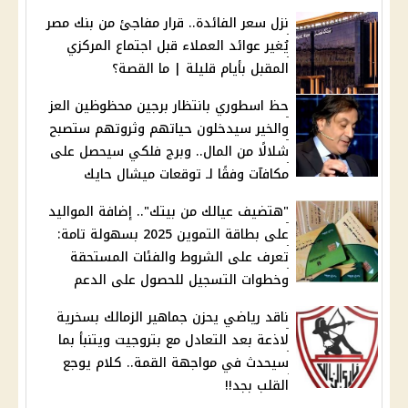
نزل سعر الفائدة.. قرار مفاجئ من بنك مصر
يُغير عوائد العملاء قبل اجتماع المركزي
المقبل بأيام قليلة | ما القصة؟
حظ اسطوري بانتظار برجين محظوظين العز
والخير سيدخلون حياتهم وثروتهم ستصبح
شلالًا من المال.. وبرج فلكي سيحصل على
مكافآت وفقًا لـ توقعات ميشال حايك
"هتضيف عيالك من بيتك".. إضافة المواليد
على بطاقة التموين 2025 بسهولة تامة:
تعرف على الشروط والفئات المستحقة
وخطوات التسجيل للحصول على الدعم
ناقد رياضي يحزن جماهير الزمالك بسخرية
لاذعة بعد التعادل مع بتروجيت ويتنبأ بما
سيحدث في مواجهة القمة.. كلام يوجع
القلب بجد!!