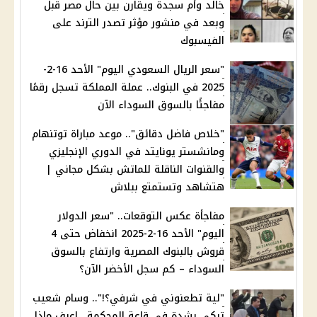
خالد وأم سجدة ويقارن بين حال مصر قبل
وبعد في منشور مؤثر تصدر الترند على
الفيسبوك
"سعر الريال السعودي اليوم" الأحد 16-2-
2025 في البنوك.. عملة المملكة تسجل رقمًا
مفاجئًا بالسوق السوداء الآن
"خلاص فاضل دقائق".. موعد مباراة توتنهام
ومانشستر يونايتد في الدوري الإنجليزي
والقنوات الناقلة للماتش بشكل مجاني |
هتشاهد وتستمتع ببلاش
مفاجأة عكس التوقعات.. "سعر الدولار
اليوم" الأحد 16-2-2025 انخفاض حتى 4
قروش بالبنوك المصرية وارتفاع بالسوق
السوداء – كم سجل الأخضر الآن؟
"لية تطعنوني في شرفي؟!".. وسام شعيب
تبكي بشدة في قاعة المحكمة.. اعرف ماذا