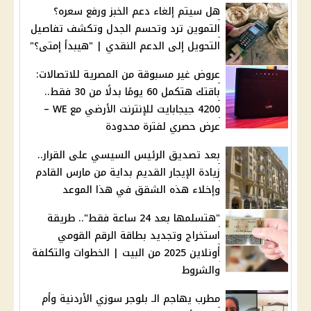
هل سيتم إلغاء دعم الخبز ورفع سعره؟
التموين ترد وتحسم الجدل وتكشف تفاصيل
التحويل إلى الدعم النقدي | "هيبدأ إمتى؟"
عروض غير مسبوقة من المصرية للاتصالات:
باقتك هتكمل 60 يومًا بدلًا من 30 فقط..
4200 جيجابايت للإنترنت الأرضي مع WE –
عرض حصري لفترة محدودة
بعد تصديق الرئيس السيسي على القرار..
زيادة الإيجار القديم بداية من مارس القادم
وإخلاء هذه الشقق في هذا الموعد
"هتسلمها بعد 24 ساعة فقط".. طريقة
استخراج وتجديد بطاقة الرقم القومي
أونلاين 2025 من البيت | الخطوات والتكلفة
والشروط
مطرب يهاجم الـ بلوجر سوزي الأردنية وأم