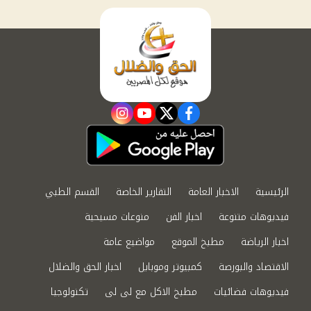
instagram
youtube
twitter
facebook
الرئيسية
الاخبار العامة
التقارير الخاصة
القسم الطبي
فيديوهات متنوعة
اخبار الفن
منوعات مسيحية
اخبار الرياضة
مطبخ الموقع
مواضيع عامة
الاقتصاد والبورصة
كمبيوتر وموبايل
اخبار الحق والضلال
فيديوهات فضائيات
مطبخ الاكل مع لى لى
تكنولوجيا