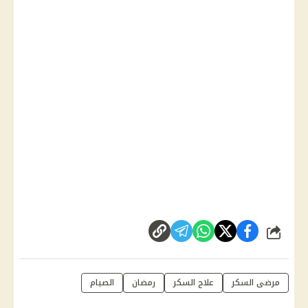
شارك
مرضى السكر
علاج السكر
رمضان
الصيام