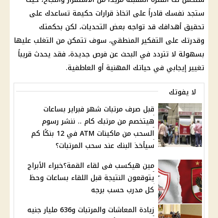
ستجد نفسك قادراً على اتخاذ قرارات حكيمة تساعدك على
تحقيق أهدافك قد تواجه بعض التحديات، لكن بحكمتك
وقدرتك على التفكير المنطقي، سوف تتمكن من التغلب عليها
بسهولة لا تتردد في البحث عن فرص جديدة، فقد يحدث قريباً
تغيير إيجابي في حياتك المهنية أو العاطفية.
لا يفوتك
قبل صرف مرتبات شهر فبراير بساعات
هيتخصم من مرتبك كام .. ننشر رسوم
السحب من ماكينات ATM في 12 بنكًا كم
سيأخذ البنك عند سحب المرتبات؟
مين هيكسب فى لقاء القمة؟خبراء الأبراج
يتوقعون النتيجة قبل اللقاء بساعات وحظ
كل مدرب حسب برجه
زيادة المعاشات والمرتبات و636 مليار جنيه