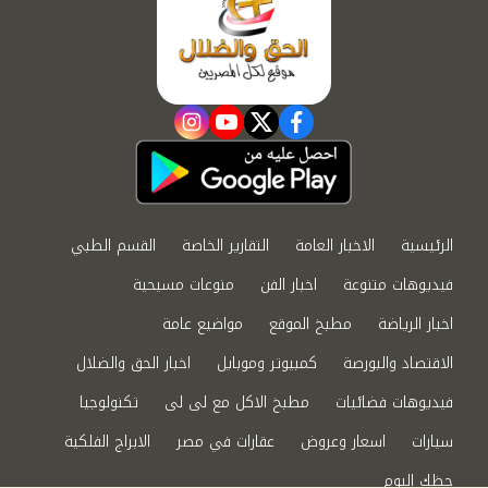
instagram
youtube
twitter
facebook
الرئيسية
الاخبار العامة
التقارير الخاصة
القسم الطبي
فيديوهات متنوعة
اخبار الفن
منوعات مسيحية
اخبار الرياضة
مطبخ الموقع
مواضيع عامة
الاقتصاد والبورصة
كمبيوتر وموبايل
اخبار الحق والضلال
فيديوهات فضائيات
مطبخ الاكل مع لى لى
تكنولوجيا
سيارات
اسعار وعروض
عقارات في مصر
الابراج الفلكية
حظك اليوم