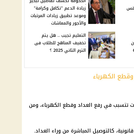
الحكومة تكشف تفاصيل تبكير
طقس
زيادة الدعم "تكافل وكرامة"
وموعد تطبيق زيادات المرتبات
والأجور والمعاشات
التعليم تجيب .. هل يتم
ن
تخفيف المناهج للطلاب فى
ولا 65
الترم الثاني 2025 ؟
وقطع الكهرباء
لات تتسبب في رفع العداد وقطع
الكهرباء
، ومن
انونية، كالتوصيل المباشرة من وراء العداد.