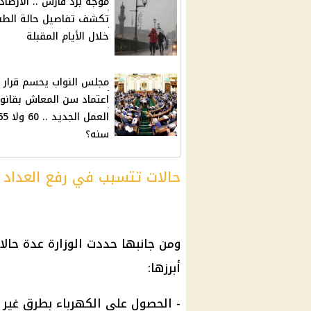
موجة برد قارس .. الأرصاد
تكشف تفاصيل حالة ال
خلال الأيام المقبلة
مجلس النواب يحسم قرار
اعتماد سن المعاش بقانو
العمل الجديد .. 60 
سنه؟
حالات تتسبب في رفع العداد 
ومن جانبها حددت الوزارة عدة حا
أبرزها:
- الحصول على
الكهرباء
بطرق غير ق