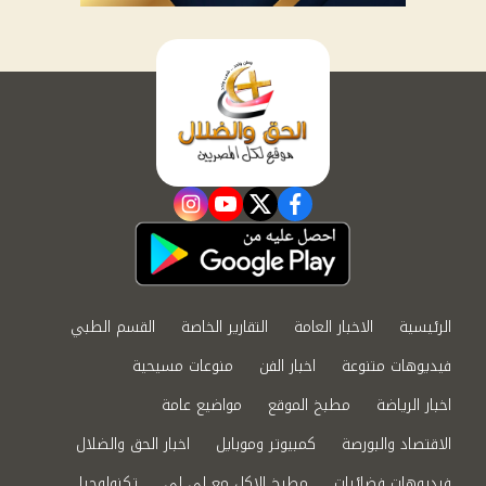
instagram
youtube
twitter
facebook
الرئيسية
الاخبار العامة
التقارير الخاصة
القسم الطبي
فيديوهات متنوعة
اخبار الفن
منوعات مسيحية
اخبار الرياضة
مطبخ الموقع
مواضيع عامة
الاقتصاد والبورصة
كمبيوتر وموبايل
اخبار الحق والضلال
فيديوهات فضائيات
مطبخ الاكل مع لى لى
تكنولوجيا