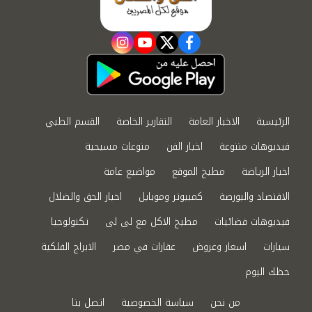
instagram
youtube
twitter
facebook
الرئيسية
الاخبار العامة
التقارير الخاصة
القسم الطبي
فيديوهات متنوعة
اخبار الفن
منوعات مسيحية
اخبار الرياضة
مطبخ الموقع
مواضيع عامة
الاقتصاد والبورصة
كمبيوتر وموبايل
اخبار الحق والضلال
فيديوهات فضائيات
مطبخ الاكل مع لى لى
تكنولوجيا
سيارات
اسعار وعروض
عقارات في مصر
الابراج الفلكية
حظك اليوم
من نحن
سياسة الخصوصية
اتصل بنا