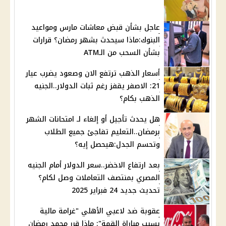
عاجل بشأن قبض معاشات مارس ومواعيد
البنوك:ماذا سيحدث بشهر رمضان؟ قرارات
بشأن السحب من الـATM
أسعار الذهب ترتفع الان وصعود يضرب عيار
21: الاصفر يقفز رغم ثبات الدولار..الجنيه
الذهب بكام؟
هل يحدث تأجيل أو إلغاء لـ امتحانات الشهر
برمضان..التعليم تفاجئ جميع الطلاب
وتحسم الجدل:هيحصل إيه؟
بعد ارتفاع الاخضر..سعر الدولار أمام الجنيه
المصري بمنتصف التعاملات وصل لكام؟
تحديث جديد 24 فبراير 2025
عقوبة ضد لاعبي الأهلي "غرامة مالية
بسبب مباراة القمة": ماذا قرر محمد رمضان