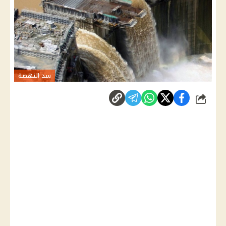
سد النهضة
شارك