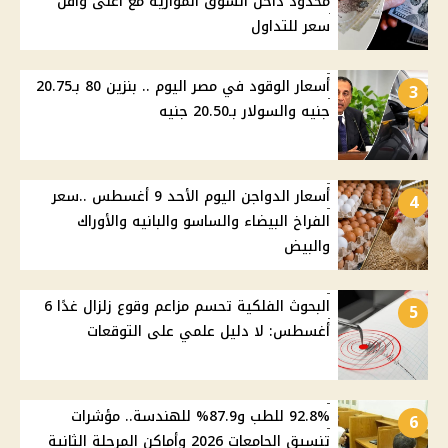
محدود داخل السوق الموازية مع أعلى وأقل
سعر للتداول
أسعار الوقود في مصر اليوم .. بنزين 80 بـ20.75
3
جنيه والسولار بـ20.50 جنيه
أسعار الدواجن اليوم الأحد 9 أغسطس ..سعر
4
الفراخ البيضاء والساسو والبانيه والأوراك
والبيض
البحوث الفلكية تحسم مزاعم وقوع زلزال غدًا 6
5
أغسطس: لا دليل علمي على التوقعات
92.8% للطب و87.9% للهندسة.. مؤشرات
6
تنسيق الجامعات 2026 وأماكن المرحلة الثانية