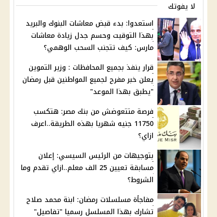
لا يفوتك
استعدوا: بدء قبض معاشات البنوك والبريد
بهذا التوقيت وحسم جدل زيادة معاشات
مارس: كيف تتجنب السحب الوهمي؟
قرار ينفذ بجميع المحافظات : وزير التموين
يعلن خبر مفرح لجميع المواطنين قبل رمضان
"يطبق بهذا الموعد"
فرصة متتعوضش من بنك مصر: هتكسب
11750 جنيه شهريا بهذه الطريقة..اعرف
ازاي؟
بتوجيهات من الرئيس السيسي: إعلان
مسابقة تعيين 25 الف معلم..ازاي تقدم وما
الشروط؟
مفاجأة مسلسلات رمضان: ابنة محمد صلاح
تشارك بهذا المسلسل رسميا "تفاصيل"