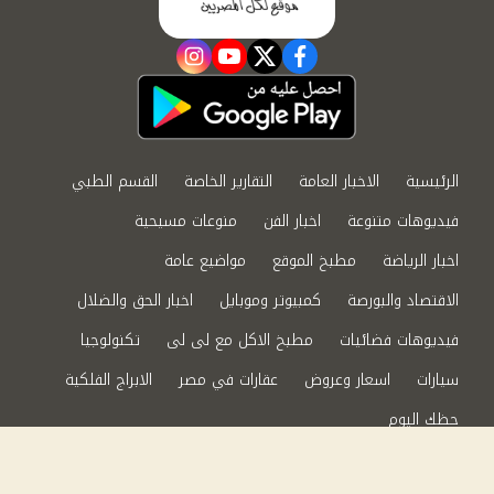
instagram
youtube
twitter
facebook
الرئيسية
الاخبار العامة
التقارير الخاصة
القسم الطبي
فيديوهات متنوعة
اخبار الفن
منوعات مسيحية
اخبار الرياضة
مطبخ الموقع
مواضيع عامة
الاقتصاد والبورصة
كمبيوتر وموبايل
اخبار الحق والضلال
فيديوهات فضائيات
مطبخ الاكل مع لى لى
تكنولوجيا
سيارات
اسعار وعروض
عقارات في مصر
الابراج الفلكية
حظك اليوم
من نحن
سياسة الخصوصية
اتصل بنا