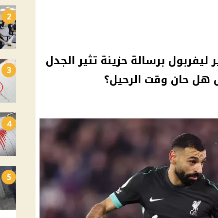
2
ليفربول برسالة حزينة تثير الجدل
3
 هل حان وقت الرحيل؟
4
5