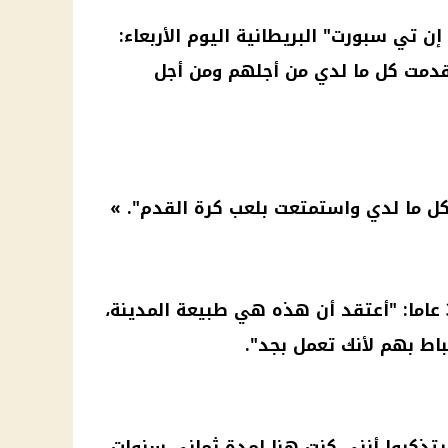
 تي سبورت" البريطانية اليوم الأربعاء:
قدمت كل ما لدي من أجلهم ومن أجل
 كل ما لدي واستمتعت بلعب كرة القدم". »
وأضاف اللاعب البالغ من العمر 32 عاما: "أعتقد أن هذه هي طبيعة المدينة،
اط بهم لأنك تعمل بجد".
 يتذكروا أنني كنت هنا لمدة ثماني سنوات