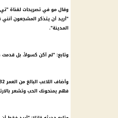
وقال مو في تصريحات لقناة "تي إن
"أريد أن يتذكر المشجعون أنني 
المدينة".
وتابع: "لم أكن كسولاً، بل قدمت
فهم يمنحونك الحب وتشعر بالارتب
وتابع حديثه قائلا: "أريد فقط أن