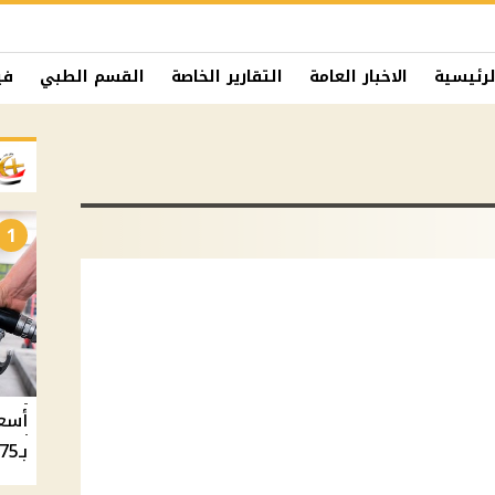
لرئيسية
الاخبار العامة
التقارير الخاصة
القسم الطبي
في
1
بـ20.75 جنيه والسولار بـ20.50 جنيه