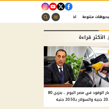
instagram
youtube
twitter
facebook
ديوهات متنوعة
اخبار الفن
منوعات مسيحية
اخبار الرياضة
الأكثر قراءة
أسعار الوقود في مصر اليوم .. بنزين 80