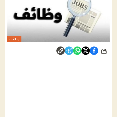
وظائف
شارك