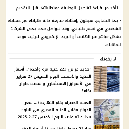
- تأكد من قراءة تفاصيل الوظيفة ومتطلباتها قبل التقديم.
- بعد التقديم، سيكون بإمكانك متابعة حالة طلباتك عبر حسابك
الشخصي في قسم طلباتي، وقد تتواصل معك بعض الشركات
بشكل مباشر عبر الهاتف أو البريد الإلكتروني لترتيب موعد
للمقابلة.
لا يفوتك
"حديد عز نزل 223 جنيه مرة واحدة".. أسعار
الحديد والأسمنت اليوم الخميس 27 فبراير
في الأسواق|الاستثماري واسمنت حلوان
بكام؟
العملة الخضراء بكام النهاردة؟... سعر
الدولار مقابل الجنيه المصري في البنوك
ببدايه تعاملات اليوم الخميس 27-2-2025
عيار 21 يسجل رقمًا جديدًا..أسعار الذهب