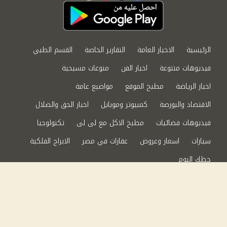
الرئيسية
الاخبار العامة
التقارير الخاصة
القسم الطبي
فيديوهات متنوعة
اخبار الفن
منوعات مسيحية
اخبار الرياضة
مطبخ الموقع
مواضيع عامة
الاقتصاد والبورصة
كمبيوتر وموبايل
اخبار الحق والضلال
فيديوهات فضائيات
مطبخ الاكل مع لى لى
تكنولوجيا
سيارات
اسعار وعروض
عقارات في مصر
الابراج الفلكية
حظك اليوم
من نحن
سياسة الخصوصية
اتصل بنا
©2024 الحق والضلال All Rights Reserved.
Powered by