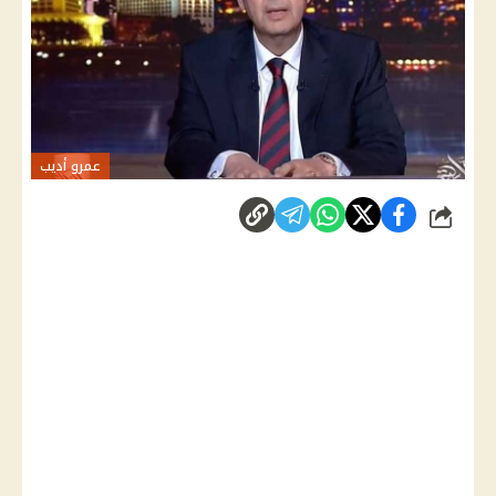
عمرو أديب
شارك