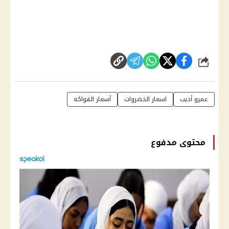
شارك
عمرو أديب
اسعار الخضروات
أسعار الفواكه
محتوى مدفوع