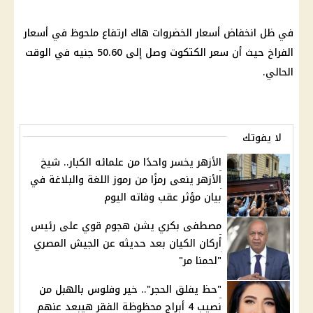
في ظل انخفاض أسعار الخضروات هاك ارتفاع ملحوظ في أسعار
الفراخ حيث أن سعر الكتكوت وصل إلى 50.60 جنيه في الوقت
الحالي.
لا يفوتك
الأزهر يخسر واحدًا من علمائه الكبار.. شيخ
الأزهر ينعى رمزًا من رموز اللغة والبلاغة في
بيان مؤثر عقب وفاته اليوم
مصطفى بكري يشن هجوم قوي على رئيس
أركان الكيان بعد حديثه عن الجيش المصري
"لحمنا مر"
"حظ يفلق الحجر".. خير وفلوس بالهبل من
نصيب 4 أبراج محظوظة الفقر هيبعد عنهم