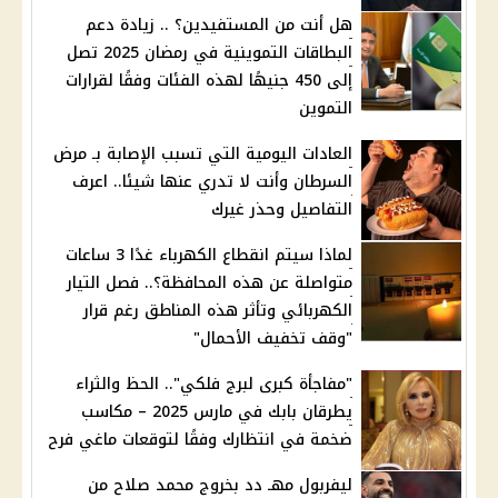
هل أنت من المستفيدين؟ .. زيادة دعم
البطاقات التموينية في رمضان 2025 تصل
إلى 450 جنيهًا لهذه الفئات وفقًا لقرارات
التموين
العادات اليومية التي تسبب الإصابة بـ مرض
السرطان وأنت لا تدري عنها شيئا.. اعرف
التفاصيل وحذر غيرك
لماذا سيتم انقطاع الكهرباء غدًا 3 ساعات
متواصلة عن هذه المحافظة؟.. فصل التيار
الكهربائي وتأثر هذه المناطق رغم قرار
"وقف تخفيف الأحمال"
"مفاجأة كبرى لبرج فلكي".. الحظ والثراء
يطرقان بابك في مارس 2025 – مكاسب
ضخمة في انتظارك وفقًا لتوقعات ماغي فرح
ليفربول مهـ دد بخروج محمد صلاح من