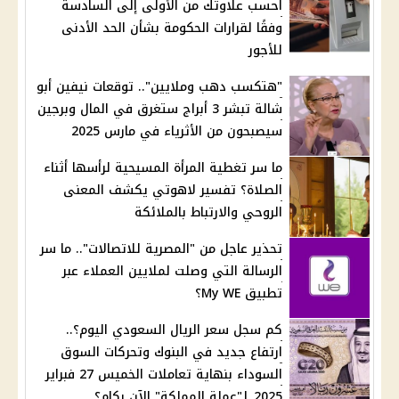
احسب علاوتك من الأولى إلى السادسة
وفقًا لقرارات الحكومة بشأن الحد الأدنى
للأجور
"هتكسب دهب وملايين".. توقعات نيفين أبو
شالة تبشر 3 أبراج ستغرق في المال وبرجين
سيصبحون من الأثرياء في مارس 2025
ما سر تغطية المرأة المسيحية لرأسها أثناء
الصلاة؟ تفسير لاهوتي يكشف المعنى
الروحي والارتباط بالملائكة
تحذير عاجل من "المصرية للاتصالات".. ما سر
الرسالة التي وصلت لملايين العملاء عبر
تطبيق My WE؟
كم سجل سعر الريال السعودي اليوم؟..
ارتفاع جديد في البنوك وتحركات السوق
السوداء بنهاية تعاملات الخميس 27 فبراير
2025 |"عملة المملكة" الآن بكام؟