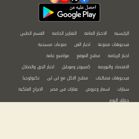
instagram
youtube
twitter
facebook
الرئيسية
الاخبار العامة
التقارير الخاصة
القسم الطبي
فيديوهات متنوعة
اخبار الفن
منوعات مسيحية
اخبار الرياضة
مطبخ الموقع
مواضيع عامة
الاقتصاد والبورصة
كمبيوتر وموبايل
اخبار الحق والضلال
فيديوهات فضائيات
مطبخ الاكل مع لى لى
تكنولوجيا
سيارات
اسعار وعروض
عقارات في مصر
الابراج الفلكية
حظك اليوم
من نحن
سياسة الخصوصية
اتصل بنا
©2024 الحق والضلال All Rights Reserved.
Powered by