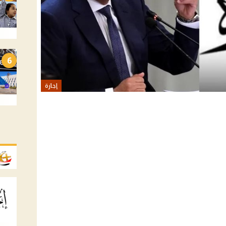
6
إجازة