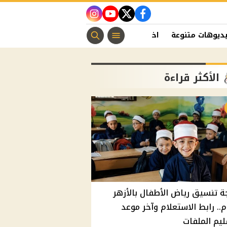
instagram
youtube
twitter
facebook
ديوهات متنوعة
اخبار الفن
منوعات مسيحية
اخبار الرياضة
الأكثر قراءة
ة تنسيق رياض الأطفال بالأزهر
م.. رابط الاستعلام وآخر موعد
يم الملفات