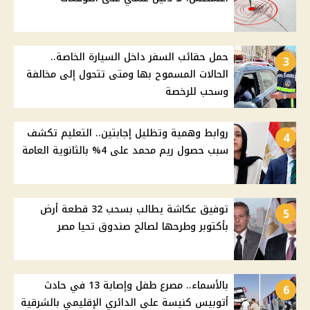
حمل حقائب السفر داخل السيارة الخاصة..
3
الحالات المسموح بها ومتى تتحول إلى مخالفة
وسحب للرخصة
روابط وهمية وتظليل إجابتين.. التعليم تكشف
4
سبب حصول ريم محمد على 4% بالثانوية العامة
توفيق عكاشة يطالب بسحب 32 قطعة أرض
5
بأكتوبر وطرحها لصالح صندوق تحيا مصر
بالأسماء.. مصرع طفل وإصابة 13 في حادث
6
أتوبيس كنيسة على الدائري الإقليمي بالشرقية