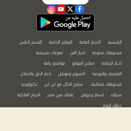
instagram
youtube
twitter
facebook
الرئيسية
الاخبار العامة
التقارير الخاصة
القسم الطبي
فيديوهات متنوعة
اخبار الفن
منوعات مسيحية
اخبار الرياضة
مطبخ الموقع
مواضيع عامة
الاقتصاد والبورصة
كمبيوتر وموبايل
اخبار الحق والضلال
فيديوهات فضائيات
مطبخ الاكل مع لى لى
تكنولوجيا
سيارات
اسعار وعروض
عقارات في مصر
الابراج الفلكية
حظك اليوم
من نحن
سياسة الخصوصية
اتصل بنا
©2024 الحق والضلال All Rights Reserved.