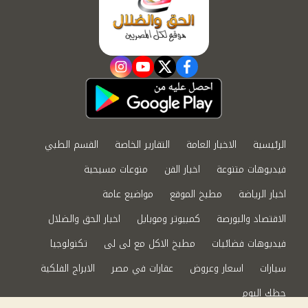
instagram
youtube
twitter
facebook
الرئيسية
الاخبار العامة
التقارير الخاصة
القسم الطبي
فيديوهات متنوعة
اخبار الفن
منوعات مسيحية
اخبار الرياضة
مطبخ الموقع
مواضيع عامة
الاقتصاد والبورصة
كمبيوتر وموبايل
اخبار الحق والضلال
فيديوهات فضائيات
مطبخ الاكل مع لى لى
تكنولوجيا
سيارات
اسعار وعروض
عقارات في مصر
الابراج الفلكية
حظك اليوم