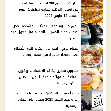
عيار 21 يتخطى 4200 جنيه.. مفاجاة مدويه
في اسعار الذهب ببدايه تعاملات اليوم
السبت 15 مارس 2025
باقى 15 يوم فقط.. تحذيرات مشددة تخص
أصحاب عداد الكهرباء القديم قبل دخول عيد
الفطر
لصيام مريح.. احذر من ارتكاب هذه الأخطاء
بعد الإفطار مباشرة في شهر رمضان
مشروب سحرى يكافح الالتهابات ويقوِّي
المناعة.. 5 فوائد صحية لتناول الزنجبيل
والكركم يوميا
مفاجأة سارة للملايين.. تعرف على موعد
إجازه عيد الفطر 2025 وعدد أيام الإجازة
الرسمية