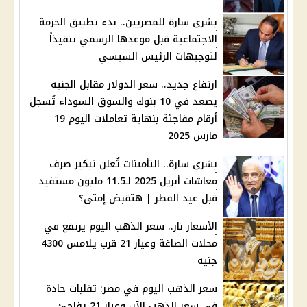
بشرى سارة للمصريين.. بدء تطبيق الحزمة
الاجتماعية قبل موعدها الرسمي تنفيذاً
لتوجيهات الرئيس السيسي
ارتفاع جديد.. سعر الدولار مقابل الجنيه
يصعد في 10 بنوك والسوق السوداء تُسجل
أرقام مفاجئة بنهاية تعاملات اليوم 19
مارس 2025
بشري سارة.. التأمينات تُعلن تبكير صرف
معاشات أبريل 2025 لـ11.5 مليون مستفيد
قبل عيد الفطر | هتقبض إمتى؟
الأسعار نار.. سعر الذهب اليوم يرتفع في
محلات الصاغة وعيار 21 قرب يلامس 4300
جنيه
سعر الذهب اليوم في مصر: تقلبات حادة
في سعر الذهب الآن وعيار 21 يفاجئ