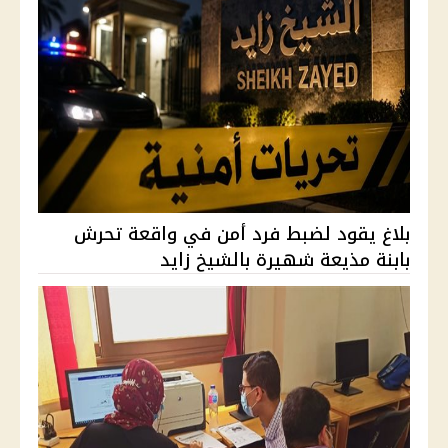
بلاغ يقود لضبط فرد أمن في واقعة تحرش
بابنة مذيعة شهيرة بالشيخ زايد