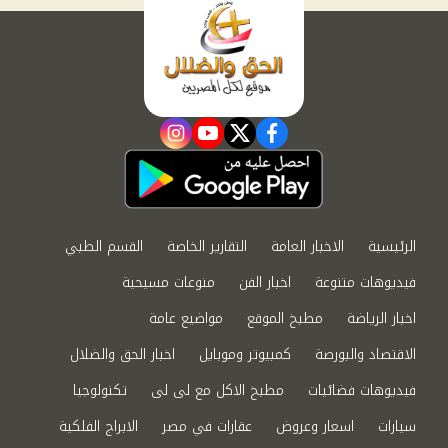
instagram
youtube
twitter
facebook
الرئيسية
الاخبار العامة
التقارير الخاصة
القسم الطبي
فيديوهات متنوعة
اخبار الفن
منوعات مسيحية
اخبار الرياضة
مطبخ الموقع
مواضيع عامة
الاقتصاد والبورصة
كمبيوتر وموبايل
اخبار الحق والضلال
فيديوهات فضائيات
مطبخ الاكل مع لى لى
تكنولوجيا
سيارات
اسعار وعروض
عقارات في مصر
الابراج الفلكية