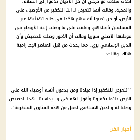
أكدت سلاف فواخرجي أن كل الأديان تدعوا إلى السلام،
والمحبة، وقالت أنها تتعرض لـ التـ التكفير من الأوصياء على
الأرض
، أو من نصبوا أنفسهم هكذا في حالة تهنئتها غير
المسلمين بأعيادهم، وعلقت على ما وصلت إليه الأوضاع في
موطنها الأصلي سوريا وقالت أن الأمور وصلت للحضيض وأن
الدين الإسلامي بريء مما يحدث من قبل العناصر الإجـ رامية
هناك، وقالت:
""نتعرض للتكفير إذا عيادنا ومن يدعون أنهم أوصياء الله على
الارض
دائما يكفرونا وأقول لهم في رب يحاسبنا.. هذا الحضيض
وصلنا له والدين الاسلامي اجمل من هذه الفتاوي المتطرفة".
أخبار الفن