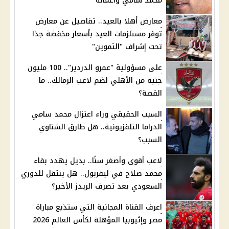
محمد سامي وأعماله
معارض أهلا بالعيد.. تفاصيل عن معارض
توفر مستلزمات العيد بأسعار مخفضة جدًا
تحت إشراف "التموين"
على مسؤولية "عمرو الدردير".. 100 مليون
جنيه من الأهلي لضم لاعب الزمالك.. ما
القصة؟
السبب الحقيقي وراء اعتزال محمد سامي
الدراما التلفزيونية.. هل طارق الشناوي
السبب؟
لاعب أقوى وأصغر سنًا.. بديل يهدد بقاء
محمد صلاح في ليفربول.. هل ينتقل للدوري
السعودي بعد تصرف الريدز الأخير؟
اعرف القناة المجانية التي ستذيع مباراة
مصر وإثيوبيا المؤهلة لكأس العالم 2026