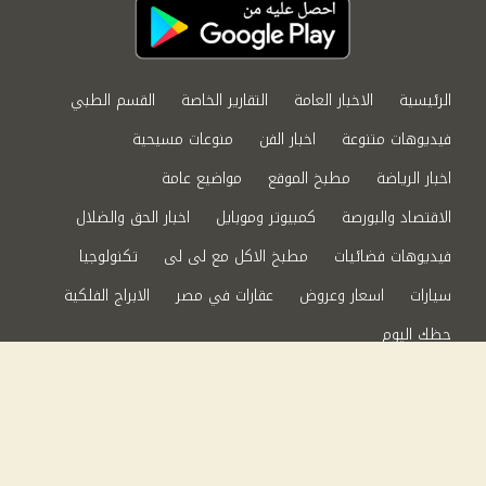
الرئيسية
الاخبار العامة
التقارير الخاصة
القسم الطبي
فيديوهات متنوعة
اخبار الفن
منوعات مسيحية
اخبار الرياضة
مطبخ الموقع
مواضيع عامة
الاقتصاد والبورصة
كمبيوتر وموبايل
اخبار الحق والضلال
فيديوهات فضائيات
مطبخ الاكل مع لى لى
تكنولوجيا
سيارات
اسعار وعروض
عقارات في مصر
الابراج الفلكية
حظك اليوم
من نحن
سياسة الخصوصية
اتصل بنا
©2024 الحق والضلال All Rights Reserved.
Powered by