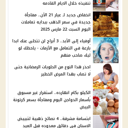
تنفيذه خلال الايام القادمه
انخفاض جديد لـ عيار 21 الآن.. مفاجأة
جديدة في سعر الذهب ببدايه تعاملات
اليوم السبت 22 مارس 2025
أوفياء إلى الأبد.. 3 أبراج لن تتخلى عنك ابدا
بارعة في التعامل مع الأزمات - ياحظك لو
ليك صاحب منهم
احذر هذا النوع من الحلويات الرمضانية حتى
لا تصاب بهذا المرض الخطير
الكيلو بكام انهارده.. استقرار غير مسبوق
بأسعار الدواجن اليوم ومفاجأة بسعر كرتونة
البيض
ابتسامة مشرقة.. 4 نصائح ذهبية لتبييض
الاسنان في دقائق معدوده قبل العيد