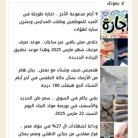
لا يفوتك
9 أيام مدفوعة الأجر .. اجازة طويلة فى
العيد للموظفين وطلاب المدارس وبشرى
سارة لهؤلاء
خلاص مش باقي غير ساعات.. موعد صرف
مرتبات شهر مارس 2025 وهذا موعد تطبيق
الزيادة الجديدة
هنعيش صيف وشتاء مع بعض.. بيان هام
من الأرصاد بشأن حالة الطقس في آخر أيام
الشتاء الجو هيقلب 180 درجة
بقي بكام في السوق .. سعر طن الحديد
والأسمنت في بورصة مواد البناء اليوم
السبت 22 مارس 2025
وداعا لشهادات ال 27% في بنوك مصر ..
قرار مفاجى من بنكى الاهلى ومصر يمكن