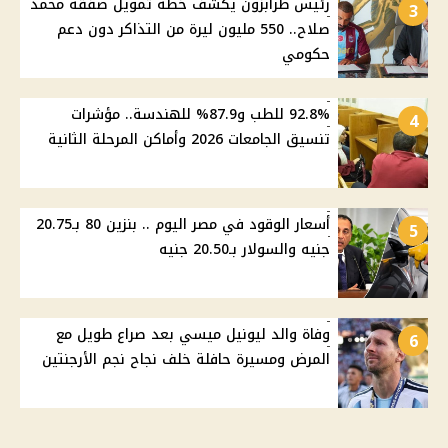
رئيس طرابزون يكشف خطة تمويل صفقة محمد
3
صلاح.. 550 مليون ليرة من التذاكر دون دعم
حكومي
92.8% للطب و87.9% للهندسة.. مؤشرات
4
تنسيق الجامعات 2026 وأماكن المرحلة الثانية
أسعار الوقود في مصر اليوم .. بنزين 80 بـ20.75
5
جنيه والسولار بـ20.50 جنيه
وفاة والد ليونيل ميسي بعد صراع طويل مع
6
المرض ومسيرة حافلة خلف نجاح نجم الأرجنتين