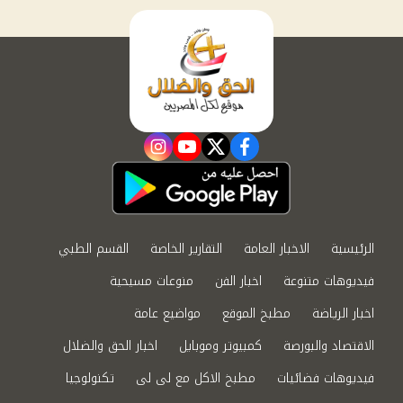
instagram
youtube
twitter
facebook
الرئيسية
الاخبار العامة
التقارير الخاصة
القسم الطبي
فيديوهات متنوعة
اخبار الفن
منوعات مسيحية
اخبار الرياضة
مطبخ الموقع
مواضيع عامة
الاقتصاد والبورصة
كمبيوتر وموبايل
اخبار الحق والضلال
فيديوهات فضائيات
مطبخ الاكل مع لى لى
تكنولوجيا