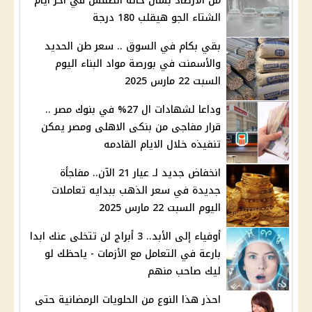
من الأرصاد بشأن حالة الطقس في آخر أيام
الشتاء الجو هيقلب 180 درجة
بقي بكام في السوق .. سعر طن الحديد
والأسمنت في بورصة مواد البناء اليوم
السبت 22 مارس 2025
وداعا لشهادات ال 27% في بنوك مصر ..
قرار مفاجى من بنكى الاهلى ومصر يمكن
تنفيذه خلال الايام القادمه
انخفاض جديد لـ عيار 21 الآن.. مفاجأة
جديدة في سعر الذهب ببدايه تعاملات
اليوم السبت 22 مارس 2025
أوفياء إلى الأبد.. 3 أبراج لن تتخلى عنك ابدا
بارعة في التعامل مع الأزمات - ياحظك لو
ليك صاحب منهم
احذر هذا النوع من الحلويات الرمضانية حتى