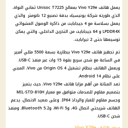
يعمل هاتف Vivo Y29e بمعالج Unisoc T7225 ثماني النواة،
الذي طورته شركة يونيسيك بدقة تصنيع 12 نانومتر والذي
يعمل بسلاسة مع 4 جيجابايت من ذاكرة الوصول العشوائي
LPDDR4X و 64 جيجابايت من التخزين الداخلي، والتي يمكن
توسيعها حتى 2 تيرابايت.
تم تجهيز هاتف Vivo Y29e ببطارية بسعة 5500 مللي أمبير
في الساعة مع شحن سريع بقوة 15 وات عبر منفذ USB-C.
ويعمل الهاتف بنظام تشغيل Origin OS 4 من Vivo، المبني
على نظام Android 14.
تعد المتانة من أهم مزايا هاتف Vivo Y29e، حيث يتميز
بتصميم مقاوم للصدمات متوافق مع معيار MIL-STD-810H
وجسم مقاوم للغبار والرذاذ IP64. وعلى صعيد الاتصال، يدعم
الهاتف شريحتي اتصال 4G، وWi-Fi 5، وBluetooth 5.2، ومنفذ
شحن USB-C.
سعر هاتف Vivo Y29e