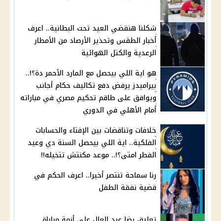
شكلنا هنقضي العيد تحت البطانية.. اعرف
أخبار الطقس وتحذير الأرصاد من الأمطار
الرعدية والكتل الهوائية
هو اية اللي بيحصل مع المارد الأحمر دة؟!..
بيراميدز يرفض دفع تكاليف حكام أجانب
ويوافق على طاقم تحكيم مصري في مباراته
أمام الأهلي في الدوري
خلافات وتناقضات بين الإفتاء والحسابات
الفلكية.. اية اللي بيحصل السنة دي وعيد
الفطر امتى؟!.. موعد مكنتش تتخيله!!
رنا سماحة تنتصر أخيرا.. اعرف الحكم في
قضية نفقة الطفل
تعليق رضا عبد العال على أزمة مباراة