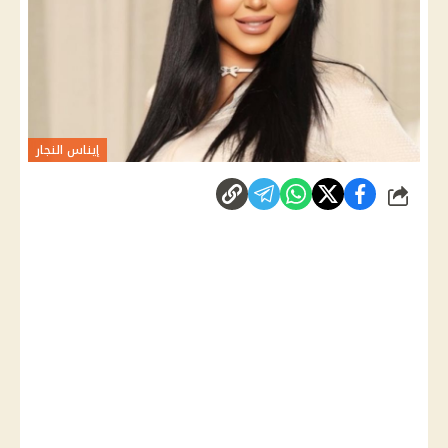
إيناس النجار
شارك