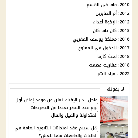
2010: ماما في القسم
2012: أم الصابرين
2012: الإخوة أعداء
2013: كان ياما كان
2016: مملكة يوسف المغربي
2017: الدخول في الممنوع
2018: لعنة كارما
2018: عفاريت عصمت
2022 : مزاد الشر
لا يفوتك
عاجل.. دار الإفتاء تعلن عن موعد إعلان أول
يوم عيد الفطر بعيدا عن التصريحات
المتداولة والقيل والقال
هل سيتم عقد امتحانات الثانوية العامة في
الكليات والجامعات منعا للغش؟