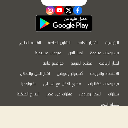
instagram
youtube
twitter
facebook
الرئيسية
الاخبار العامة
التقارير الخاصة
القسم الطبي
فيديوهات متنوعة
اخبار الفن
منوعات مسيحية
اخبار الرياضة
مطبخ الموقع
مواضيع عامة
الاقتصاد والبورصة
كمبيوتر وموبايل
اخبار الحق والضلال
فيديوهات فضائيات
مطبخ الاكل مع لى لى
تكنولوجيا
سيارات
اسعار وعروض
عقارات في مصر
الابراج الفلكية
حظك اليوم
من نحن
سياسة الخصوصية
اتصل بنا
©2024 الحق والضلال All Rights Reserved.