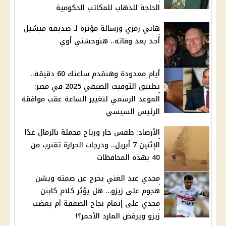
الحاجة للذهاب للمكاتب الحكومية
هاني رمزي ورسالة مؤثرة لـ صديقه ميشيل
أحد بعد وفاته.. هتوحشني أوي
أيام معدودة وهتقدم ساعتك 60 دقيقة..
تطبيق التوقيت الصيفي 2025 في مصر:
الموعد الرسمي لتغيير الساعة عقب موافقة
الرئيس السيسي
الأرصاد: طقس حار ورياح محملة بالرمال غدًا
الإثنين 7 أبريل.. ودرجات الحرارة تقترب من
40 بهذه المحافظات
مجدي عبد الغني يخرج عن صمته ويشن
هجوم على زيزو… هل يؤثر كلام كابتن
مجدي على إتمام نجاح الصفقة أم يغضب
زيزو ويرفض المارد الأحمر؟!