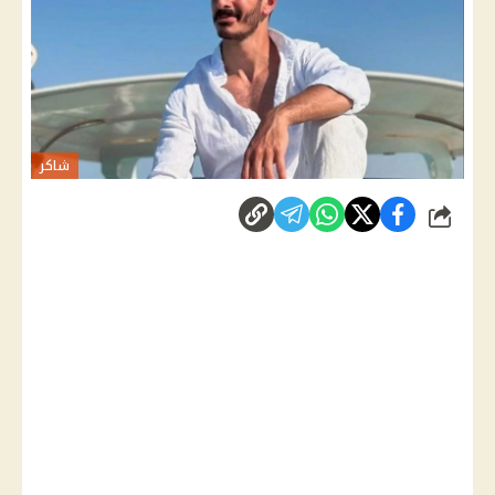
شاكر
شارك