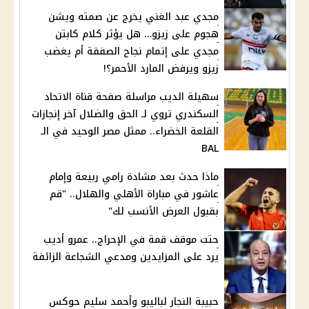
مجدي عبد الغني يخرج عن صمته ويشن
هجوم على زيزو… هل يؤثر كلام كابتن
مجدي على إتمام نجاح الصفقة أم يغضب
زيزو ويرفض المارد الأحمر؟!
سهيلة الديب مراسلة صفحة قناة الاتحاد
السكندري تروي لـ الحق والضلال آخر إنجازات
القلعة الخضراء.. ممثل مصر الوحيد في الـ
BAL
ماذا حدث بعد مشادة رامي ربيعة وإمام
عاشور في مباراة الأهلي والهلال.. "قم
بقبول العرض الأنسب لك"
حتت موقف قمة في الإحراج.. عمرو أديب
يرد على المزايدين ومدعي الشجاعة الزائفة
حبيبة النجار لباليبو وأحمد سليم حوكس