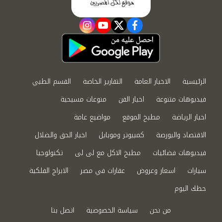
instagram
youtube
twitter
facebook
الرئيسية
الاخبار العامة
التقارير الخاصة
القسم الطبي
فيديوهات متنوعة
اخبار الفن
منوعات مسيحية
اخبار الرياضة
مطبخ الموقع
مواضيع عامة
الاقتصاد والبورصة
كمبيوتر وموبايل
اخبار الحق والضلال
فيديوهات فضائيات
مطبخ الاكل مع لى لى
تكنولوجيا
سيارات
اسعار وعروض
عقارات في مصر
الابراج الفلكية
حظك اليوم
من نحن
سياسة الخصوصية
اتصل بنا