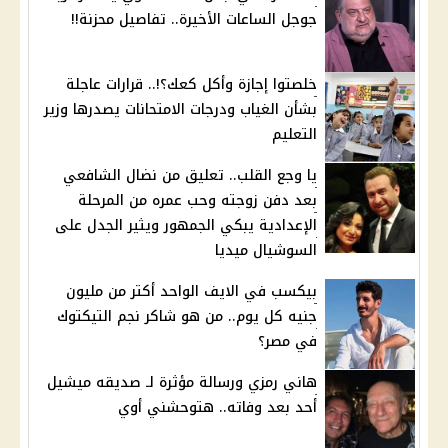
جوجل الساعات الأخيرة.. تفاصيل محزنة!!
خلصتوا إجازة وأكل كعك؟!.. قرارات عاجلة
بشأن الغياب ودرجات الامتحانات يصدرها وزير
التعليم
يا وجع القلب.. تعليق من نضال الشافعي
بعد دفن زوجته وحب عمره من المرحلة
الإعدادية يبكي الجمهور ويثير الجدل على
السوشيال ميديا
بيكسب في الايف الواحد أكتر من مليون
جنيه كل يوم.. من هو شاكر نجم التيكتوك
في مصر؟
هاني رمزي ورسالة مؤثرة لـ صديقه ميشيل
أحد بعد وفاته.. هتوحشني أوي