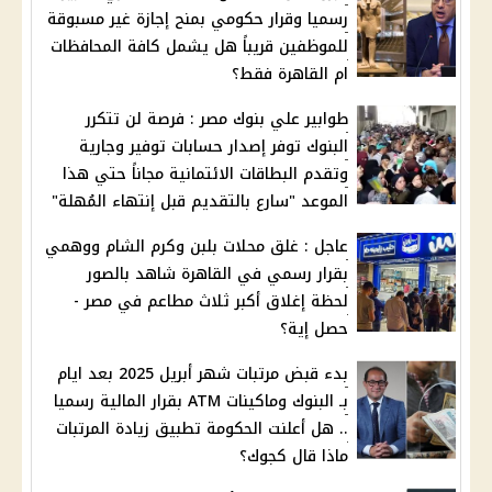
رسميا وقرار حكومي بمنح إجازة غير مسبوقة
للموظفين قريباً هل يشمل كافة المحافظات
ام القاهرة فقط؟
طوابير علي بنوك مصر : فرصة لن تتكرر
البنوك توفر إصدار حسابات توفير وجارية
وتقدم البطاقات الائتمانية مجاناً حتي هذا
الموعد "سارع بالتقديم قبل إنتهاء المُهلة"
عاجل : غلق محلات بلبن وكرم الشام ووهمي
بقرار رسمي في القاهرة شاهد بالصور
لحظة إغلاق أكبر ثلاث مطاعم في مصر -
حصل إية؟
بدء قبض مرتبات شهر أبريل 2025 بعد ايام
بـ البنوك وماكينات ATM بقرار المالية رسميا
.. هل أعلنت الحكومة تطبيق زيادة المرتبات
ماذا قال كجوك؟