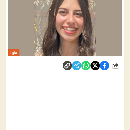
ماريا
شارك