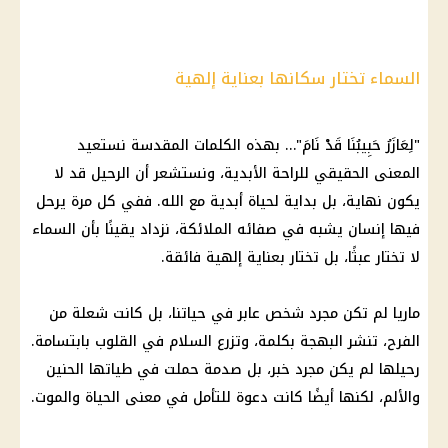
السماء تختار سكانها بعناية إلهية
"لِعَازَرُ حَبِيبُنَا قَدْ نَامَ"… بهذه الكلمات المقدسة نستعيد
المعنى الحقيقي للراحة الأبدية، ونستشعر أن الرحيل قد لا
يكون نهاية، بل بداية لحياة أبدية مع الله. ففي كل مرة يرحل
فيها إنسان يشبه في صفائه الملائكة، نزداد يقينًا بأن السماء
لا تختار عبثًا، بل تختار بعناية إلهية فائقة.
ماريا لم تكن مجرد شخص عابر في حياتنا، بل كانت شعلة من
الفرح، تنشر البهجة بكلمة، وتزرع السلام في القلوب بابتسامة.
رحيلها لم يكن مجرد خبر، بل صدمة حملت في طياتها الحنين
والألم، لكنها أيضًا كانت دعوة للتأمل في معنى الحياة والموت.