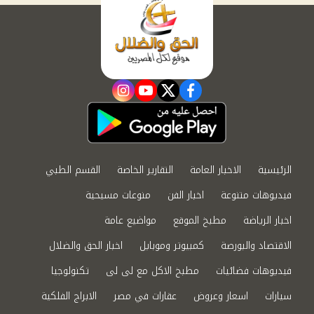
instagram
youtube
twitter
facebook
الرئيسية
الاخبار العامة
التقارير الخاصة
القسم الطبي
فيديوهات متنوعة
اخبار الفن
منوعات مسيحية
اخبار الرياضة
مطبخ الموقع
مواضيع عامة
الاقتصاد والبورصة
كمبيوتر وموبايل
اخبار الحق والضلال
فيديوهات فضائيات
مطبخ الاكل مع لى لى
تكنولوجيا
سيارات
اسعار وعروض
عقارات في مصر
الابراج الفلكية