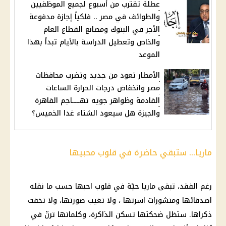
عطلة تقترب من أسبوع لجميع الموظفيين
والطوائف في مصر .. فلكياً إجازة مدفوعة
الأجر في البنوك ومصانع القطاع العام
والخاص وتعطيل الدراسة بالأيام تبدأ بهذا
الموعد
الأمطار تعود من جديد وتضرب محافظات
مصر وانخفاض درجات الحرارة الساعات
القادمة وظواهر جويه تهـــــاجم القاهرة
والجيزة هل سيعود الشتاء غدا الخميس؟
ماريا... ستبقي حاضرة في قلوب محبيها
رغم الفقد، تبقى ماريا حيّة في قلوب احبها حسب ما نقله
اصدقائها ومنشورات اسرتها ، ولا تغيب صورتها، ولا تخفت
ذكراها. ستظل ضحكتها تسكن الذاكرة، وكلماتها ترنّ في