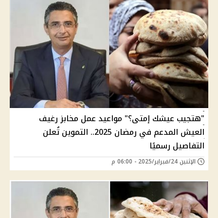
"هتجيب عيشك إمتى؟" مواعيد عمل مخابز رغيف
العيش المدعم في رمضان 2025.. التموين تُعلن
التفاصيل رسميًا
الإثنين 24/فبراير/2025 - 06:00 م