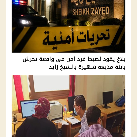
بلاغ يقود لضبط فرد أمن في واقعة تحرش
بابنة مذيعة شهيرة بالشيخ زايد