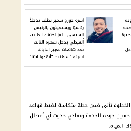
دة
اسرة جورج سمير تطلب تدخلاً
صحة
رئاسيًا ويستغيثون بالرئيس
طيرة
السيسي - لغز اختفاء الطبيب
القبطي يدخل شهره الثالث
خل
بعد شائعات تغيير الديانة
اسرته تستغثيت "أنقذوا ابننا"
الخطوة تأتي ضمن خطة متكاملة لضبط قواعد
حسين جودة الخدمة
وتفادي حدوث أي أعطال
اك
المياه
.