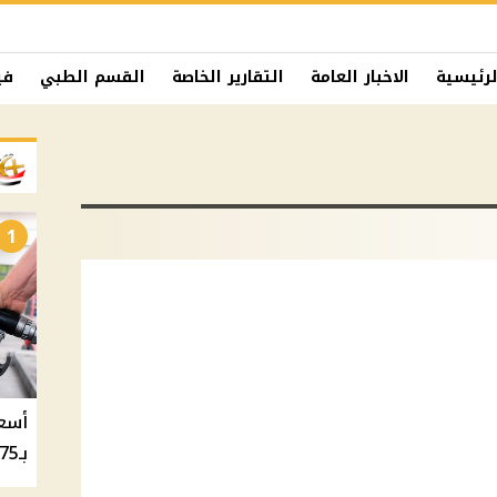
لرئيسية
الاخبار العامة
التقارير الخاصة
القسم الطبي
في
1
بـ20.75 جنيه والسولار بـ20.50 جنيه