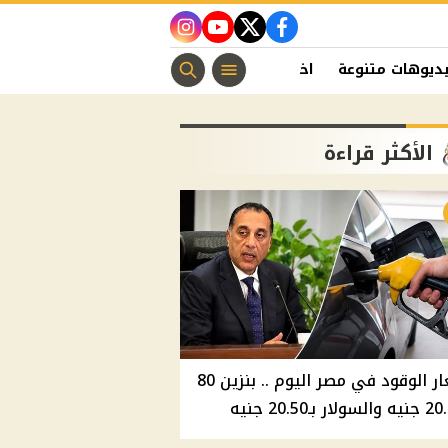
instagram
youtube
twitter
facebook
ديوهات متنوعة
اخبار الفن
منوعات مسيحية
اخبار الرياضة
الأكثر قراءة
أسعار الوقود في مصر اليوم .. بنزين 80