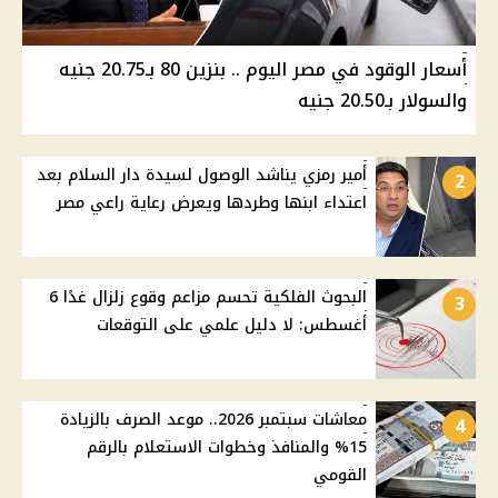
أسعار الوقود في مصر اليوم .. بنزين 80 بـ20.75 جنيه
والسولار بـ20.50 جنيه
أمير رمزي يناشد الوصول لسيدة دار السلام بعد
2
اعتداء ابنها وطردها ويعرض رعاية راعي مصر
البحوث الفلكية تحسم مزاعم وقوع زلزال غدًا 6
3
أغسطس: لا دليل علمي على التوقعات
معاشات سبتمبر 2026.. موعد الصرف بالزيادة
4
15% والمنافذ وخطوات الاستعلام بالرقم
القومي