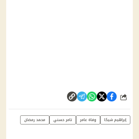
شارك
إبراهيم شيكا
وفاة عامر
تامر حسني
محمد رمضان