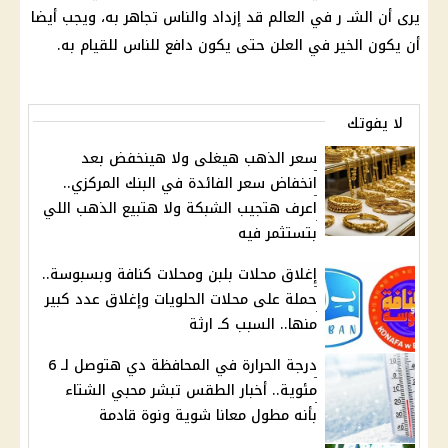
يرى أن الشـ ر في العالم قد إزداد والناس تجاهر به، ويجب أيضا
أن يكون الخير في العلن حتى يكون دافع للناس للقيام به.
لا يفوتك
سعر الذهب هيغلى ولا هينخفض بعد
انخفاض سعر الفائدة في البنك المركزي..
اعرف هتجيب الشبكة ولا هتبيع الذهب اللي
بتستثمر فيه
إغلاق محلات بلبن ومحلات كنافة وبسبوسة..
حملة على محلات الحلويات وإغلاق عدد كبير
منها.. السبب كـ ارثة
درجة الحرارة في المحافظة دي هتوصل لـ 6
مئوية.. أخبار الطقس تبشر محبي الشتاء
بأنه مطول معانا شوية ونوة قادمة