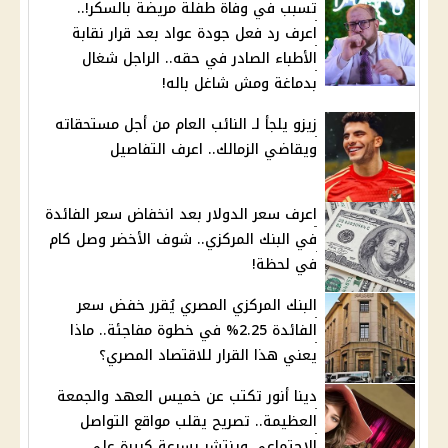
تسبب في وفاة طفلة مريضة بالسكر!..
اعرف رد فعل جودة عواد بعد قرار نقابة
الأطباء الصادر في حقه.. الراجل شغال
بدماغة ومش شاغل باله!
زيزو يلجأ لـ النائب العام من أجل مستحقاته
ويقاضي الزمالك.. اعرف التفاصيل
اعرف سعر الدولار بعد انخفاض سعر الفائدة
في البنك المركزي.. شوف الأخضر وصل كام
في لحظة!
البنك المركزي المصري يُقرر خفض سعر
الفائدة 2.25% في خطوة مفاجئة.. ماذا
يعني هذا القرار للاقتصاد المصري؟
دينا أنور تكتب عن خميس العهد والجمعة
العظيمة.. تصريح يقلب مواقع التواصل
الاجتماعي وينتشر بسرعة كبيرة على