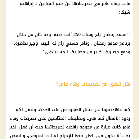
قالت وفاة عامر في تصريحاتها عن دعم الفنانين لـ إبراهيم
شيكا:
""محمد رمضان راح وساب 250 ألف جنيه، وده كان من خلال
برنامج مدفع رمضان.. وتامر حسني راح له البيت، وجبر بخاطره،
ودفع مصاريف كتير من مصاريف المستشفى".
هل تتفق مع تصريحات وفاء عامر؟
كما عاهدتمونا نحن ننقل الصورة من قلب الحدث، وننقل لكم
ردود الأفعال كما هي، وتعليقات المتابعين على تصريحات وفاء
عامر كانت عبارة عن مجوعة رافضة تصريحاتها حيث أن فعل الخير
يجب ألا يكون في العلن منعا للإحراج لعائلة المتوفي، والبعض