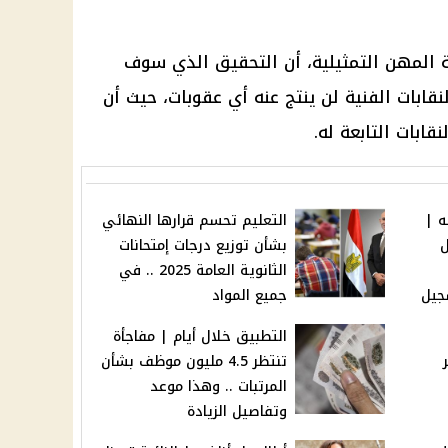
المهن التمثيلية، أن التحقيق الذي سوف
قابات الفنية لن ينتج عنه أي عقوبات، حيث أن
قابات التابعة له.
 جنيه |
التعليم تحسم قرارها النهائي
ل
بشأن توزيع درجات إمتحانات
الثانوية العامة 2025 .. في
جيل
جميع المواد
التطبيق خلال أيام | مفاجأة
تنتظر 4.5 مليون موظف بشأن
المرتبات .. وهذا موعد
وتفاصيل الزيادة