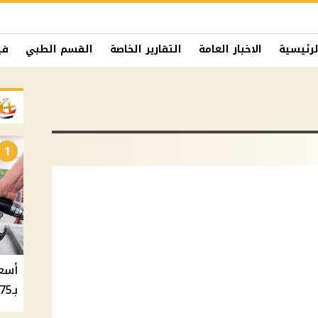
لرئيسية
الاخبار العامة
التقارير الخاصة
القسم الطبي
في
1
بـ20.75 جنيه والسولار بـ20.50 جنيه