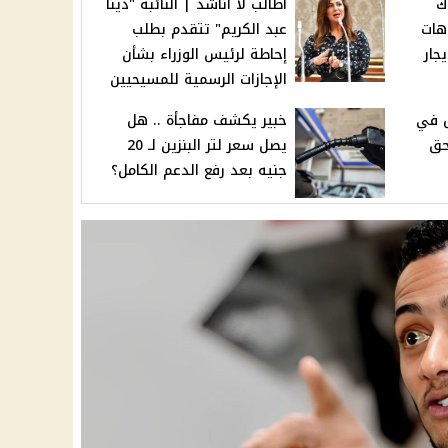
ك
أطالب لا أناشد | النائبة "دينا
يناريوهات
عبد الكريم" تتقدم بطلب
جار
إحاطة لرئيس الوزراء بشأن
الإجازات الرسمية للمسيحيين
 في
خبير يكشف مفاجأة .. هل
حق
يصل سعر لتر البنزين لـ 20
جنيه بعد رفع الدعم الكامل؟