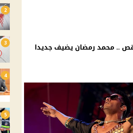
2
3
لرقص .. محمد رمضان يضيف جديدا
4
5