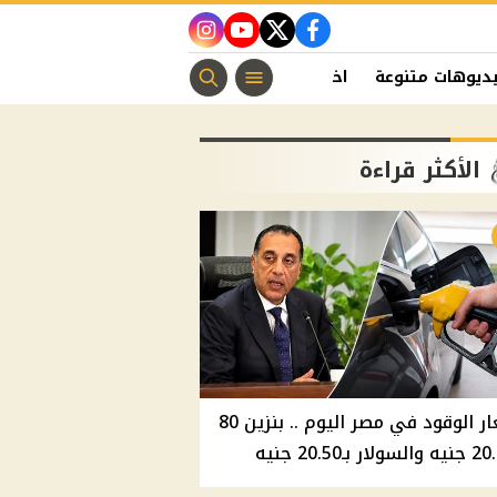
instagram
youtube
twitter
facebook
ديوهات متنوعة
اخبار الفن
منوعات مسيحية
اخبار الرياضة
الأكثر قراءة
أسعار الوقود في مصر اليوم .. بنزين 80