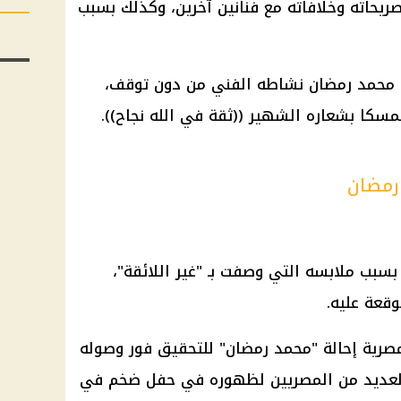
ريحاته وخلافاته مع فنانين آخرين، وكذلك بسبب
ن محمد رمضان نشاطه الفني من دون توقف،
مسكا بشعاره الشهير ((ثقة في الله نجاح)).
رمضان
سبب ملابسه التي وصفت بـ "غير اللائقة"،
قعة عليه.
لمصرية إحالة "محمد رمضان" للتحقيق فور وصوله
 العديد من المصريين لظهوره في حفل ضخم في