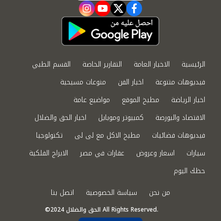
instagram
youtube
twitter
facebook
الرئيسية
الاخبار العامة
التقارير الخاصة
القسم الطبي
فيديوهات متنوعة
اخبار الفن
منوعات مسيحية
اخبار الرياضة
مطبخ الموقع
مواضيع عامة
الاقتصاد والبورصة
كمبيوتر وموبايل
اخبار الحق والضلال
فيديوهات فضائيات
مطبخ الاكل مع لى لى
تكنولوجيا
سيارات
اسعار وعروض
عقارات في مصر
الابراج الفلكية
حظك اليوم
من نحن
سياسة الخصوصية
اتصل بنا
©2024 الحق والضلال All Rights Reserved.