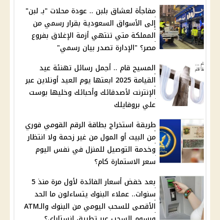
مفاجأة لعشاق بلبن .. عودة محلات "بـ لبن"
إلى الأسواق السعودية بقرار رسمي من
المملكة متي تنتهي أزمة الإغلاق بفروع
مصر؟ "الإدارة تصدر بيان رسمي"
المسيح قام .. أجمل رسائل تهنئة عيد
القيامة 2025 ابعتها يوم العيد أونلاين عبر
الإنترنت لأصدقائك وأحبائك وخليها بوست
علي بروفايلك
طريقة استخراج بطاقة الرقم القومي فوري
من البيت أو المول من غير زحمة ولا انتظار
وخدمة التوصيل للمنزل في نفس اليوم
سعر الاستمارة كام؟
بعد خفض أسعار الفائدة لأول مرة منذ 5
سنوات.. عملاء البنوك يتساءلون ما الحد
الأقصى للسحب اليومي من البنوك والـATM
ورسوم السحب عبر تطبيق إنستاباي؟