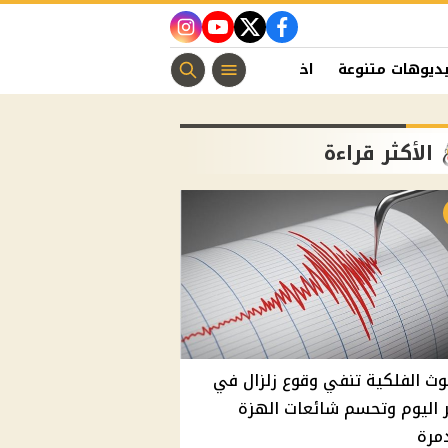
instagram
youtube
twitter
facebook
ديوهات متنوعة
اخبار الفن
منوعات مسيحية
اخبار الرياضة
الأكثر قراءة
وث الفلكية تنفي وقوع زلزال في
اليوم وتحسم شائعات الهزة
مرة