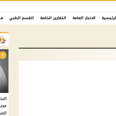
لرئيسية
الاخبار العامة
التقارير الخاصة
القسم الطبي
في
1
البح
مصر 
المد