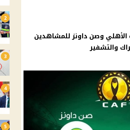
2
ة الأهلي وصن داونز للمشاهدين
راك والتشفير
3
4
5