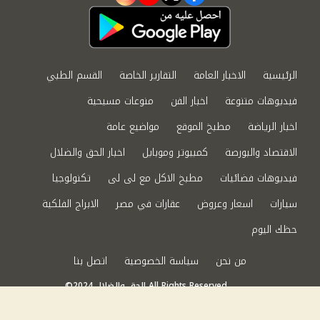
الرئيسية
الاخبار العامة
التقارير الخاصة
القسم الطبي
فيديوهات متنوعة
اخبار الفن
منوعات مسيحية
اخبار الرياضة
مطبخ الموقع
مواضيع عامة
الاقتصاد والبورصة
كمبيوتر وموبايل
اخبار الحق والضلال
فيديوهات فضائيات
مطبخ الاكل مع لى لى
تكنولوجيا
سيارات
اسعار وعروض
عقارات في مصر
الابراج الفلكية
حظك اليوم
من نحن
سياسة الخصوصية
اتصل بنا
©2024 الحق والضلال All Rights Reserved.
Powered by