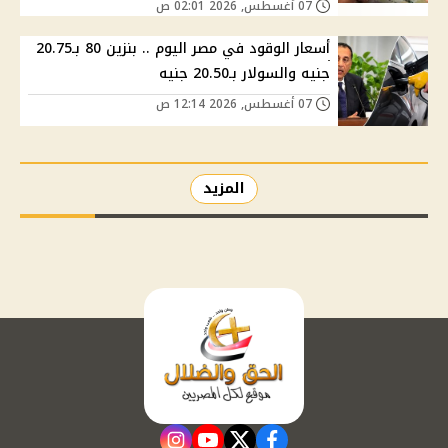
07 أغسطس, 2026 02:01 ص
أسعار الوقود في مصر اليوم .. بنزين 80 بـ20.75
جنيه والسولار بـ20.50 جنيه
07 أغسطس, 2026 12:14 ص
المزيد
instagram
youtube
twitter
facebook