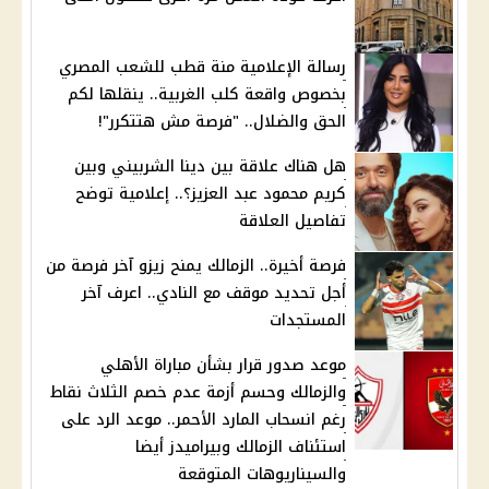
رسالة الإعلامية منة قطب للشعب المصري
بخصوص واقعة كلب الغربية.. ينقلها لكم
الحق والضلال.. "فرصة مش هتتكرر"!
هل هناك علاقة بين دينا الشربيني وبين
كريم محمود عبد العزيز؟.. إعلامية توضح
تفاصيل العلاقة
فرصة أخيرة.. الزمالك يمنح زيزو آخر فرصة من
أجل تحديد موقف مع النادي.. اعرف آخر
المستجدات
موعد صدور قرار بشأن مباراة الأهلي
والزمالك وحسم أزمة عدم خصم الثلاث نقاط
رغم انسحاب المارد الأحمر.. موعد الرد على
استئناف الزمالك وبيراميدز أيضا
والسيناريوهات المتوقعة